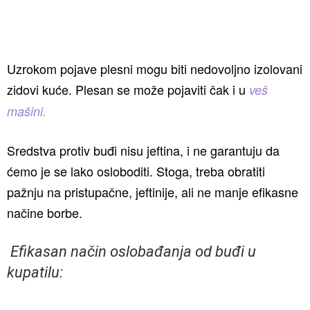
Uzrokom pojave plesni mogu biti nedovoljno izolovani
zidovi kuće. Plesan se može pojaviti čak i u
veš
mašini.
Sredstva protiv buđi nisu jeftina, i ne garantuju da
ćemo je se lako osloboditi. Stoga, treba obratiti
pažnju na pristupačne, jeftinije, ali ne manje efikasne
načine borbe.
Efikasan način oslobađanja od buđi u
kupatilu: