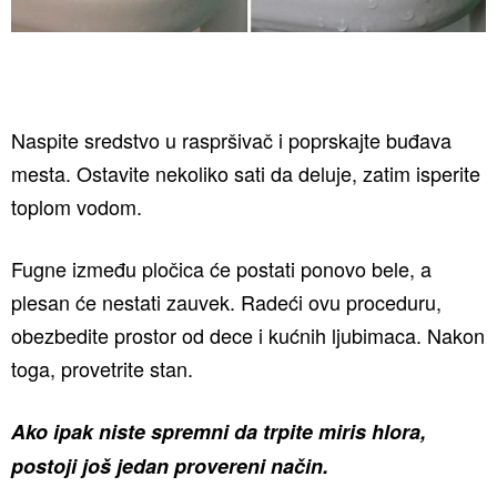
Naspite sredstvo u raspršivač i poprskajte buđava
mesta. Ostavite nekoliko sati da deluje, zatim isperite
toplom vodom.
Fugne između pločica će postati ponovo bele, a
plesan će nestati zauvek. Radeći ovu proceduru,
obezbedite prostor od dece i kućnih ljubimaca. Nakon
toga, provetrite stan.
Ako ipak niste spremni da trpite miris hlora,
postoji još jedan provereni način.