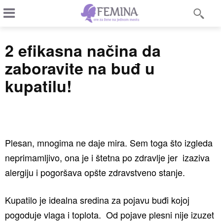
2 efikasna načina da
zaboravite na buđ u
kupatilu!
Plesan, mnogima ne daje mira. Sem toga što izgleda
neprimamljivo, ona je i štetna po zdravlje jer izaziva
alergiju i pogoršava opšte zdravstveno stanje.
Kupatilo je idealna sredina za pojavu buđi kojoj
pogoduje vlaga i toplota. Od pojave plesni nije izuzet