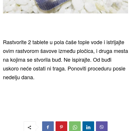
Rastvorite 2 tablete u pola čaše tople vode i istrljajte
ovim rastvorom šavove između pločica, i druga mesta
na kojima se stvorila buđ. Ne ispirajte. Od buđi
uskoro neće ostati ni traga. Ponoviti proceduru posle
nedelju dana.