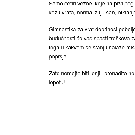
Samo četiri vežbe, koje na prvi po
kožu vrata, normalizuju san, otklan
Gimnastika za vrat doprinosi poboljš
budućnosti će vas spasti troškova 
toga u kakvom se stanju nalaze miši
poprsja.
Zato nemojte biti lenji i pronađite 
lepotu!