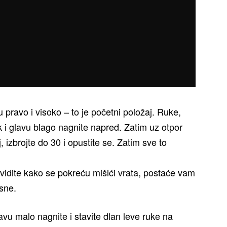
vu pravo i visoko – to je početni položaj. Ruke,
jak i glavu blago nagnite napred. Zatim uz otpor
, izbrojte do 30 i opustite se. Zatim sve to
vidite kako se pokreću mišići vrata, postaće vam
sne.
vu malo nagnite i stavite dlan leve ruke na