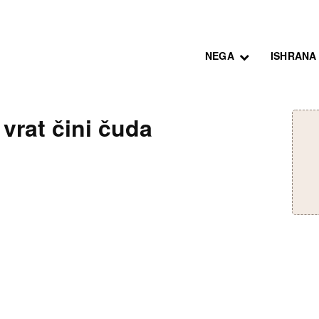
NEGA
ISHRANA
vrat čini čuda