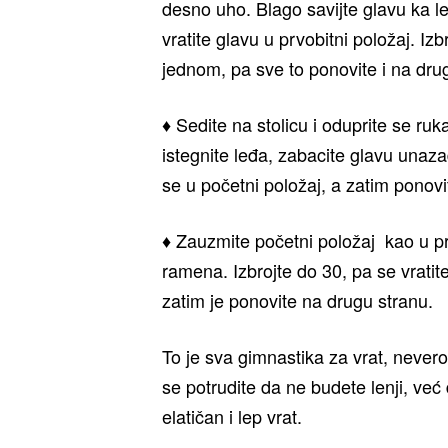
desno uho. Blago savijte glavu ka l
vratite glavu u prvobitni položaj. Iz
jednom, pa sve to ponovite i na dru
♦ Sedite na stolicu i oduprite se r
istegnite leđa, zabacite glavu unazad
se u početni položaj, a zatim ponov
♦ Zauzmite početni položaj kao u pr
ramena. Izbrojte do 30, pa se vratit
zatim je ponovite na drugu stranu.
To je sva gimnastika za vrat, never
se potrudite da ne budete lenji, ve
elatičan i lep vrat.