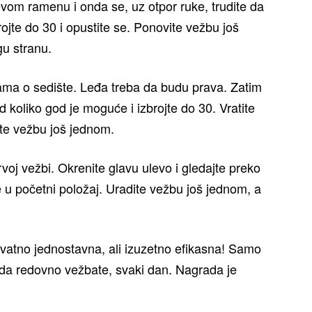
evom ramenu i onda se, uz otpor ruke, trudite da
brojte do 30 i opustite se. Ponovite vežbu još
gu stranu.
ukama o sedište. Leđa treba da budu prava. Zatim
 koliko god je moguće i izbrojte do 30. Vratite
ite vežbu još jednom.
voj vežbi. Okrenite glavu ulevo i gledajte preko
e u početni položaj. Uradite vežbu još jednom, a
ovatno jednostavna, ali izuzetno efikasna! Samo
ć da redovno vežbate, svaki dan. Nagrada je