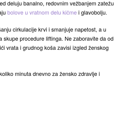
gled deluju banalno, redovnim vežbanjem zatežu
jaju
bolove u vratnom delu kičme
i glavobolju.
anju cirkulacije krvi i smanjuje napetost, a u
za skupe procedure liftinga. Ne zaboravite da od
ći vrata i grudnog koša zavisi izgled ženskog
nekoliko minuta dnevno za žensko zdravlje i