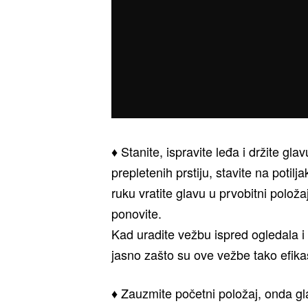
♦ Stanite, ispravite leđa i držite gla
prepletenih prstiju, stavite na potil
ruku vratite glavu u prvobitni položaj
ponovite.
Kad uradite vežbu ispred ogledala i 
jasno zašto su ove vežbe tako efika
♦ Zauzmite početni položaj, onda gla