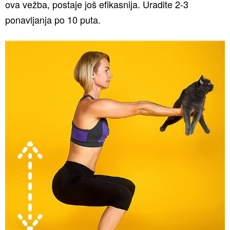
ova vežba, postaje još efikasnija. Uradite 2-3
ponavljanja po 10 puta.