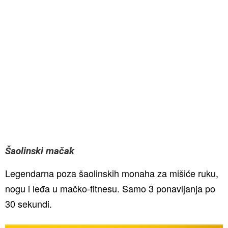
Šaolinski mačak
Legendarna poza šaolinskih monaha za mišiće ruku,
nogu i leđa u mačko-fitnesu. Samo 3 ponavljanja po
30 sekundi.