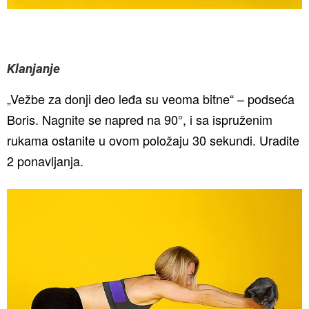
Klanjanje
„Vežbe za donji deo leđa su veoma bitne“ – podseća
Boris. Nagnite se napred na 90°, i sa ispruženim
rukama ostanite u ovom položaju 30 sekundi. Uradite
2 ponavljanja.