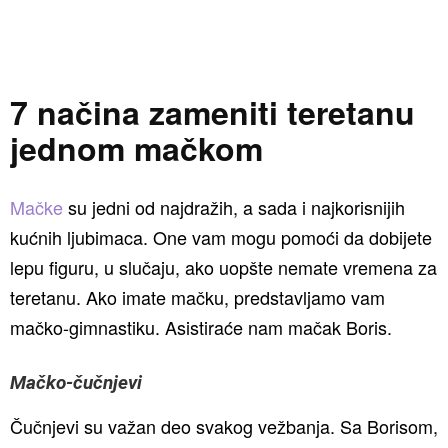
7 načina zameniti teretanu
jednom mačkom
Mačke
su jedni od najdražih, a sada i najkorisnijih
kućnih ljubimaca. One vam mogu pomoći da dobijete
lepu figuru, u slučaju, ako uopšte nemate vremena za
teretanu. Ako imate mačku, predstavljamo vam
mačko-gimnastiku. Asistiraće nam mačak Boris.
Mačko-čučnjevi
Čučnjevi su važan deo svakog vežbanja. Sa Borisom,