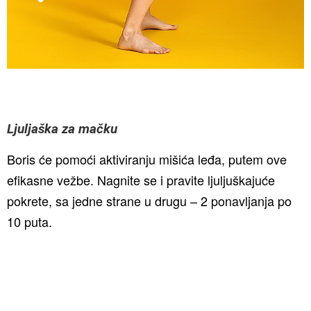
Ljuljaška za mačku
Boris će pomoći aktiviranju mišića leđa, putem ove
efikasne vežbe. Nagnite se i pravite ljuljuškajuće
pokrete, sa jedne strane u drugu – 2 ponavljanja po
10 puta.