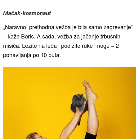
Mačak-kosmonaut
„Naravno, prethodna vežba je bila samo zagrevanje“
– kaže Boris. A sada, vežba za jačanje trbušnih
mišića. Lezite na leđa i podižite ruke i noge – 2
ponavljanja po 10 puta.