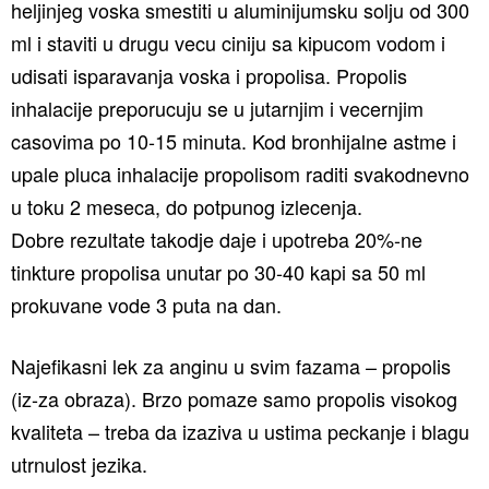
heljinjeg voska smestiti u aluminijumsku solju od 300
ml i staviti u drugu vecu ciniju sa kipucom vodom i
udisati isparavanja voska i propolisa. Propolis
inhalacije preporucuju se u jutarnjim i vecernjim
casovima po 10-15 minuta. Kod bronhijalne astme i
upale pluca inhalacije propolisom raditi svakodnevno
u toku 2 meseca, do potpunog izlecenja.
Dobre rezultate takodje daje i upotreba 20%-ne
tinkture propolisa unutar po 30-40 kapi sa 50 ml
prokuvane vode 3 puta na dan.
Najefikasni lek za anginu u svim fazama – propolis
(iz-za obraza). Brzo pomaze samo propolis visokog
kvaliteta – treba da izaziva u ustima peckanje i blagu
utrnulost jezika.