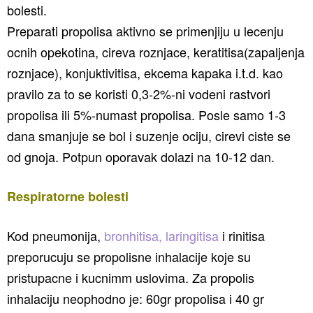
bolesti.
Preparati propolisa aktivno se primenjiju u lecenju
ocnih opekotina, cireva roznjace, keratitisa(zapaljenja
roznjace), konjuktivitisa, ekcema kapaka i.t.d. kao
pravilo za to se koristi 0,3-2%-ni vodeni rastvori
propolisa ili 5%-numast propolisa. Posle samo 1-3
dana smanjuje se bol i suzenje ociju, cirevi ciste se
od gnoja. Potpun oporavak dolazi na 10-12 dan.
Respiratorne bolesti
Kod pneumonija,
bronhitisa, laringitisa
i rinitisa
preporucuju se propolisne inhalacije koje su
pristupacne i kucnimm uslovima. Za propolis
inhalaciju neophodno je: 60gr propolisa i 40 gr