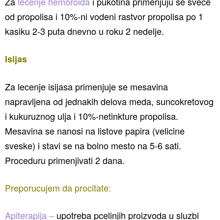
Za
lecenje hemoroida
i pukotina primenjuju se svece
od propolisa i 10%-ni vodeni rastvor propolisa po 1
kasiku 2-3 puta dnevno u roku 2 nedelje.
Isijas
Za lecenje isijasa primenjuje se mesavina
napravljena od jednakih delova meda, suncokretovog
i kukuruznog ulja i 10%-netinkture propolisa.
Mesavina se nanosi na listove papira (velicine
sveske) i stavi se na bolno mesto na 5-6 sati.
Proceduru primenjivati 2 dana.
Preporucujem da procitate:
Apiterapija –
upotreba pcelinjih proizvoda u sluzbi