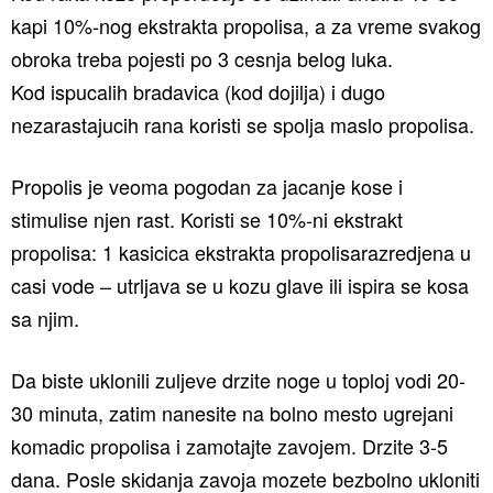
kapi 10%-nog ekstrakta propolisa, a za vreme svakog
obroka treba pojesti po 3 cesnja belog luka.
Kod ispucalih bradavica (kod dojilja) i dugo
nezarastajucih rana koristi se spolja maslo propolisa.
Propolis je veoma pogodan za jacanje kose i
stimulise njen rast. Koristi se 10%-ni ekstrakt
propolisa: 1 kasicica ekstrakta propolisarazredjena u
casi vode – utrljava se u kozu glave ili ispira se kosa
sa njim.
Da biste uklonili zuljeve drzite noge u toploj vodi 20-
30 minuta, zatim nanesite na bolno mesto ugrejani
komadic propolisa i zamotajte zavojem. Drzite 3-5
dana. Posle skidanja zavoja mozete bezbolno ukloniti