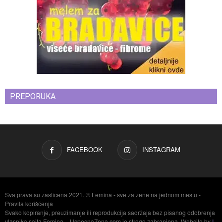
PREPORUKA
FACEBOOK
INSTAGRAM
Sva prava su zasticena 2021. © Femina - sve za žene na jednom mestu -
Pravila korišćenja
Svako kopiranje, preuzimanje ili reprodukcija sadržaja bez pisanog odobrenja
vlasnika sajta Femina – UspesnaZena.com je strogo zabranjena. Website by
I