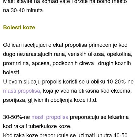
Mast stavite na komad vate i drzite na bolno mesto
na 30-40 minuta.
Bolesti koze
Odlican isceljujuci efekat propolisa primecen je kod
dugo nezarastajucih rana, venskih ulkusa, opekotina,
promrzlina, apcesa, podkoznih cireva i drugih koznih
bolesti.
U ovom slucaju propolis koristi se u obliku 10-20%-ne
masti propolisa
, koja je veoma efikasna kod ekcema,
psorijaza, gljivicnih oboljenja koze i.t.d.
30-50%-ne
masti propolisa
preporucuju se lekarima
kod raka i tuberkuloze koze.
Kod raka koze preporucuje se uzimati unutra 40-50