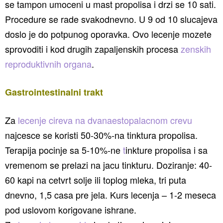
se tampon umoceni u mast propolisa i drzi se 10 sati.
Procedure se rade svakodnevno. U 9 od 10 slucajeva
doslo je do potpunog oporavka. Ovo lecenje mozete
sprovoditi i kod drugih zapaljenskih procesa
zenskih
reproduktivnih organa
.
Gastrointestinalni trakt
Za
lecenje cireva na dvanaestopalacnom crevu
najcesce se koristi 50-30%-na tinktura propolisa.
Terapija pocinje sa 5-10%-ne
t
inkture propolisa i sa
vremenom se prelazi na jacu tinkturu. Doziranje: 40-
60 kapi na cetvrt solje ili toplog mleka, tri puta
dnevno, 1,5 casa pre jela. Kurs lecenja – 1-2 meseca
pod uslovom korigovane ishrane.