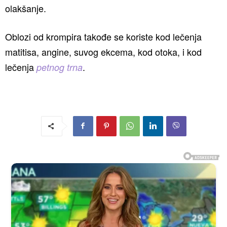
olakšanje.
Oblozi od krompira takođe se koriste kod lečenja
matitisa, angine, suvog ekcema, kod otoka, i kod
lečenja
.
petnog trna