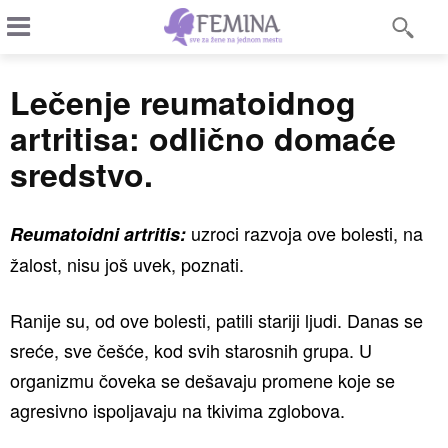
Lečenje reumatoidnog
artritisa: odlično domaće
sredstvo.
uzroci razvoja ove bolesti, na
Reumatoidni artritis:
žalost, nisu još uvek, poznati.
Ranije su, od ove bolesti, patili stariji ljudi. Danas se
sreće, sve češće, kod svih starosnih grupa. U
organizmu čoveka se dešavaju promene koje se
agresivno ispoljavaju na tkivima zglobova.