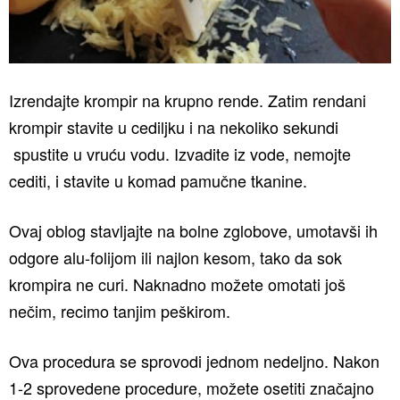
Izrendajte krompir na krupno rende. Zatim rendani
krompir stavite u cediljku i na nekoliko sekundi
spustite u vruću vodu. Izvadite iz vode, nemojte
cediti, i stavite u komad pamučne tkanine.
Ovaj oblog stavljajte na bolne zglobove, umotavši ih
odgore alu-folijom ili najlon kesom, tako da sok
krompira ne curi. Naknadno možete omotati još
nečim, recimo tanjim peškirom.
Ova procedura se sprovodi jednom nedeljno. Nakon
1-2 sprovedene procedure, možete osetiti značajno