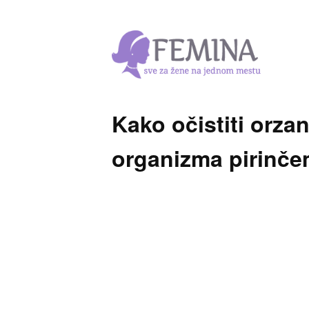
Kako očistiti orza
organizma pirinče