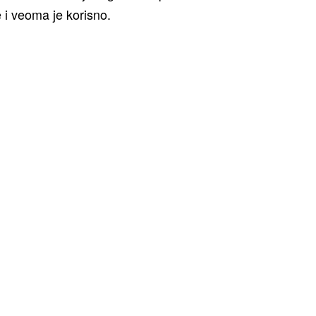
 i veoma je korisno.
enih kašika koliko imate godina (ako imate 35