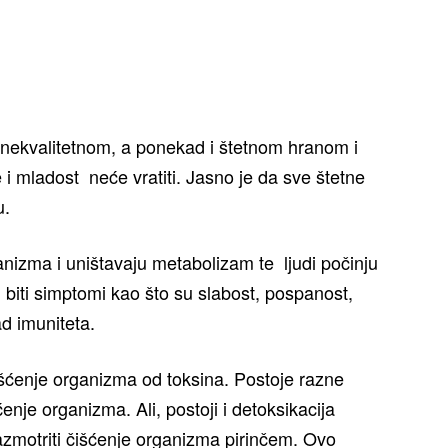
e, nekvalitetnom, a ponekad i štetnom hranom i
e i mladost neće vratiti. Jasno je da sve štetne
u.
nizma i uništavaju metabolizam te ljudi počinju
biti simptomi kao što su slabost, pospanost,
d imuniteta.
išćenje organizma od toksina. Postoje razne
enje organizma. Ali, postoji i detoksikacija
motriti čišćenje organizma pirinčem. Ovo