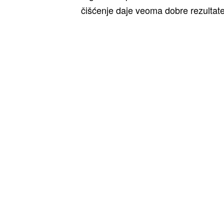
čišćenje daje veoma dobre rezultate
Čišćenje organizma pirinčem
1. Uzmite običan pirinač, toliko sup