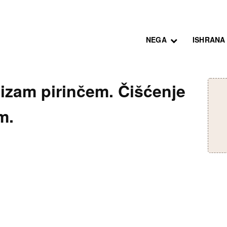
NEGA
ISHRANA
nizam pirinčem. Čišćenje
m.