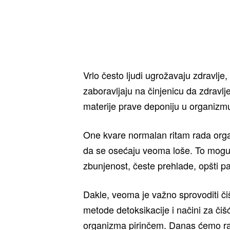
Vrlo često ljudi ugrožavaju zdravlj
zaboravljaju na činjenicu da zdravlj
materije prave deponiju u organizm
One kvare normalan ritam rada orga
da se osećaju veoma loše. To mogu 
zbunjenost, česte prehlade, opšti pa
Dakle, veoma je važno sprovoditi č
metode detoksikacije i načini za čišć
organizma pirinčem. Danas ćemo raz