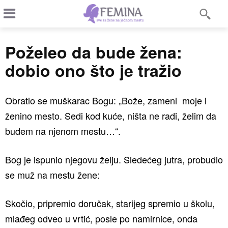
Poželeo da bude žena:
dobio ono što je tražio
Obratio se muškarac Bogu: „Bože, zameni moje i
ženino mesto. Sedi kod kuće, ništa ne radi, želim da
budem na njenom mestu…“.
Bog je ispunio njegovu želju. Sledećeg jutra, probudio
se muž na mestu žene:
Skočio, pripremio doručak, starijeg spremio u školu,
mlađeg odveo u vrtić, posle po namirnice, onda