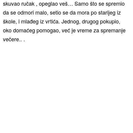
skuvao ručak , opeglao veš… Samo što se spremio
da se odmori malo, setio se da mora po starijeg iz
škole, i mlađeg iz vrtića. Jednog, drugog pokupio,
oko domaćeg pomogao, već je vreme za spremanje
večere.. .