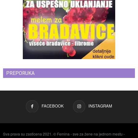
PREPORUKA
FACEBOOK
INSTAGRAM
Sva prava su zasticena 2021. © Femina - sve za žene na jednom mestu -