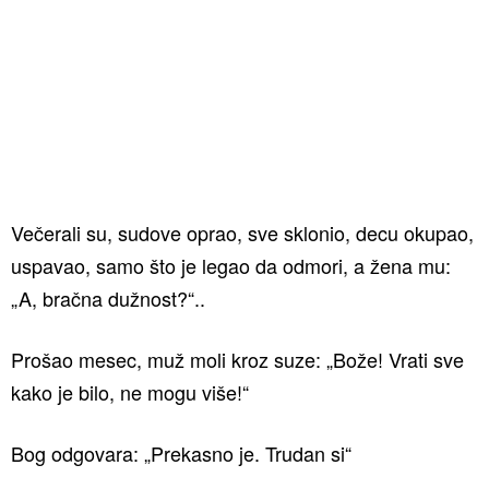
Večerali su, sudove oprao, sve sklonio, decu okupao,
uspavao, samo što je legao da odmori, a žena mu:
„A, bračna dužnost?“..
Prošao mesec, muž moli kroz suze: „Bože! Vrati sve
kako je bilo, ne mogu više!“
Bog odgovara: „Prekasno je. Trudan si“