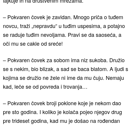
lajkuje ih na društvenim mrežama.
– Pokvaren čovek je zavidan. Mnogo priča o tuđem
novcu, traži „nepravdu“ u tuđim uspesima, a potajno
se raduje tuđim nevoljama. Pravi se da saoseća, a
oči mu se cakle od sreće!
– Pokvaren čovek za sobom ima niz sukoba. Družio
se s nekim, bio blizak, a sad se baca blatom. A ljudi s
kojima se družio ne žele ni ime da mu čuju. Nemaju
kad, leče se od povreda i trovanja…
– Pokvaren čovek broji poklone koje je nekom dao
pre sto godina. I koliko je kolača pojeo njegov drug
pre trideset godina, kad mu je došao na rođendan