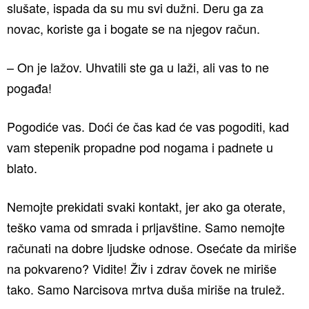
slušate, ispada da su mu svi dužni. Deru ga za
novac, koriste ga i bogate se na njegov račun.
– On je lažov. Uhvatili ste ga u laži, ali vas to ne
pogađa!
Pogodiće vas. Doći će čas kad će vas pogoditi, kad
vam stepenik propadne pod nogama i padnete u
blato.
Nemojte prekidati svaki kontakt, jer ako ga oterate,
teško vama od smrada i prljavštine. Samo nemojte
računati na dobre ljudske odnose. Osećate da miriše
na pokvareno? Vidite! Živ i zdrav čovek ne miriše
tako. Samo Narcisova mrtva duša miriše na trulež.