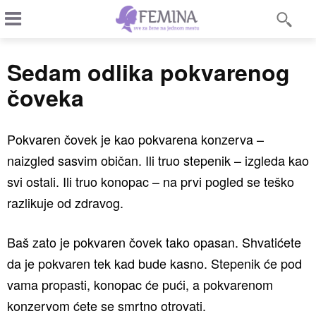
Sedam odlika pokvarenog
čoveka
Pokvaren čovek je kao pokvarena konzerva –
naizgled sasvim običan. Ili truo stepenik – izgleda kao
svi ostali. Ili truo konopac – na prvi pogled se teško
razlikuje od zdravog.
Baš zato je pokvaren čovek tako opasan. Shvatićete
da je pokvaren tek kad bude kasno. Stepenik će pod
vama propasti, konopac će pući, a pokvarenom
konzervom ćete se smrtno otrovati.