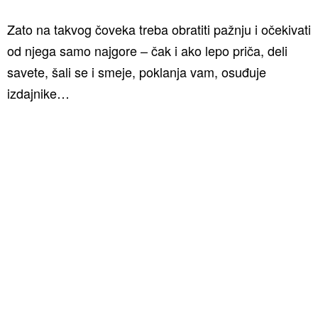
Zato na takvog čoveka treba obratiti pažnju i očekivati
od njega samo najgore – čak i ako lepo priča, deli
savete, šali se i smeje, poklanja vam, osuđuje
izdajnike…