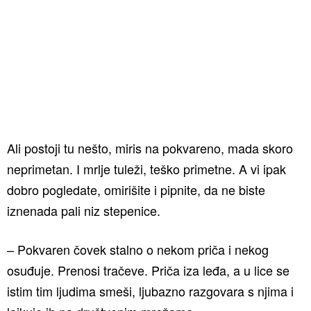
Ali postoji tu nešto, miris na pokvareno, mada skoro
neprimetan. I mrlje tuleži, teško primetne. A vi ipak
dobro pogledate, omirišite i pipnite, da ne biste
iznenada pali niz stepenice.
– Pokvaren čovek stalno o nekom priča i nekog
osuđuje. Prenosi tračeve. Priča iza leđa, a u lice se
istim tim ljudima smeši, ljubazno razgovara s njima i