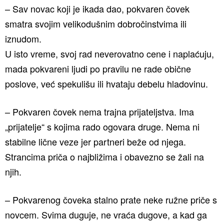
– Sav novac koji je ikada dao, pokvaren čovek
smatra svojim velikodušnim dobročinstvima ili
iznudom.
U isto vreme, svoj rad neverovatno cene i naplaćuju,
mada pokvareni ljudi po pravilu ne rade obične
poslove, već spekulišu ili hvataju debelu hladovinu.
– Pokvaren čovek nema trajna prijateljstva. Ima
„prijatelje“ s kojima rado ogovara druge. Nema ni
stabilne lične veze jer partneri beže od njega.
Strancima priča o najbližima i obavezno se žali na
njih.
– Pokvarenog čoveka stalno prate neke ružne priče s
novcem. Svima duguje, ne vraća dugove, a kad ga