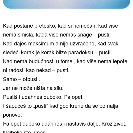
Kad postane preteško, kad si nemoćan, kad više
nema smisla, kada više nemaš snage – pusti.
Kad daješ maksimum a nije uzvraćeno, kad svaki
sledeći korak je korak bliže paradoksu – pusti.
Kad nema budućnosti u tome , kad više nema lepote
ni radosti kao nekad – pusti.
Samo – otpusti.
Jer ne može ništa na silu.
Pustiš i udahnes duboko. Pa opet.
I šapućeš to „pusti“ kad god krene da se pomalja
ponovo.
Pa opet duboko udahneš i nastaviš dalje. Kroz život.
Najbolje što umeš..