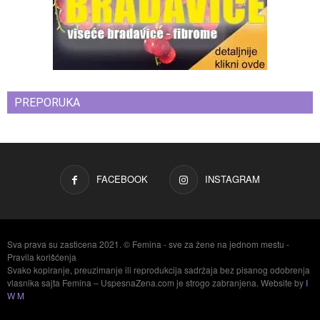
PREPORUKA
FACEBOOK
INSTAGRAM
Sva prava su zasticena 2021. © Femina - sve za žene na jednom mestu -
Pravila korišćenja
Svako kopiranje, preuzimanje ili reprodukcija sadržaja bez pisanog odobrenja
vlasnika sajta Femina – UspesnaZena.com je strogo zabranjena. Website by
I
W M