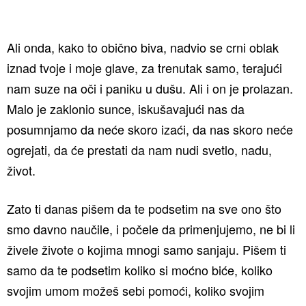
Ali onda, kako to obično biva, nadvio se crni oblak
iznad tvoje i moje glave, za trenutak samo, terajući
nam suze na oči i paniku u dušu. Ali i on je prolazan.
Malo je zaklonio sunce, iskušavajući nas da
posumnjamo da neće skoro izaći, da nas skoro neće
ogrejati, da će prestati da nam nudi svetlo, nadu,
život.
Zato ti danas pišem da te podsetim na sve ono što
smo davno naučile, i počele da primenjujemo, ne bi li
živele živote o kojima mnogi samo sanjaju. Pišem ti
samo da te podsetim koliko si moćno biće, koliko
svojim umom možeš sebi pomoći, koliko svojim