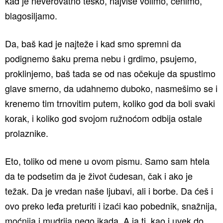
kad je neverovatno teško, najviše volimo, cenimo,
blagosiljamo.
Da, baš kad je najteže i kad smo spremni da
podignemo šaku prema nebu i grdimo, psujemo,
proklinjemo, baš tada se od nas očekuje da spustimo
glave smerno, da udahnemo duboko, nasmešimo se i
krenemo tim trnovitim putem, koliko god da boli svaki
korak, i koliko god svojom ružnoćom odbija ostale
prolaznike.
Eto, toliko od mene u ovom pismu. Samo sam htela
da te podsetim da je život čudesan, čak i ako je
težak. Da je vredan naše ljubavi, ali i borbe. Da ćeš i
ovo preko leđa preturiti i izaći kao pobednik, snažnija,
moćnija i mudrija nego ikada. A ja ti, kao i uvek do