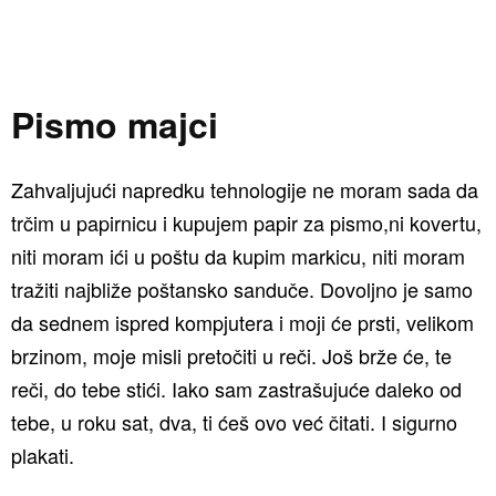
Pismo majci
Zahvaljujući napredku tehnologije ne moram sada da
trčim u papirnicu i kupujem papir za pismo,ni kovertu,
niti moram ići u poštu da kupim markicu, niti moram
tražiti najbliže poštansko sanduče. Dovoljno je samo
da sednem ispred kompjutera i moji će prsti, velikom
brzinom, moje misli pretočiti u reči. Još brže će, te
reči, do tebe stići. Iako sam zastrašujuće daleko od
tebe, u roku sat, dva, ti ćeš ovo već čitati. I sigurno
plakati.