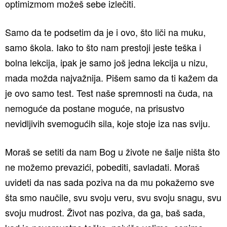
optimizmom možeš sebe izlečiti.
Samo da te podsetim da je i ovo, što liči na muku,
samo škola. Iako to što nam prestoji jeste teška i
bolna lekcija, ipak je samo još jedna lekcija u nizu,
mada možda najvažnija. Pišem samo da ti kažem da
je ovo samo test. Test naše spremnosti na čuda, na
nemoguće da postane moguće, na prisustvo
nevidljivih svemogućih sila, koje stoje iza nas sviju.
Moraš se setiti da nam Bog u živote ne šalje ništa što
ne možemo prevazići, pobediti, savladati. Moraš
uvideti da nas sada poziva na da mu pokažemo sve
šta smo naučile, svu svoju veru, svu svoju snagu, svu
svoju mudrost. Život nas poziva, da ga, baš sada,