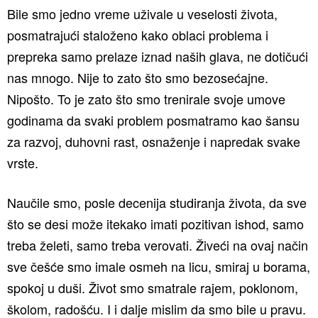
Bile smo jedno vreme uživale u veselosti života,
posmatrajući staloženo kako oblaci problema i
prepreka samo prelaze iznad naših glava, ne dotičući
nas mnogo. Nije to zato što smo bezosećajne.
Nipošto. To je zato što smo trenirale svoje umove
godinama da svaki problem posmatramo kao šansu
za razvoj, duhovni rast, osnaženje i napredak svake
vrste.
Naučile smo, posle decenija studiranja života, da sve
što se desi može itekako imati pozitivan ishod, samo
treba želeti, samo treba verovati. Živeći na ovaj način
sve češće smo imale osmeh na licu, smiraj u borama,
spokoj u duši. Život smo smatrale rajem, poklonom,
školom, radošću. I i dalje mislim da smo bile u pravu.