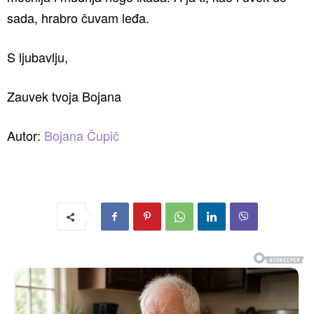
sada, hrabro čuvam leđa.
S ljubavlju,
Zauvek tvoja Bojana
Autor:
Bojana Čupič