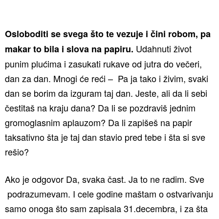
Osloboditi se svega što te vezuje i čini robom, pa
Udahnuti život
makar to bila i slova na papiru.
punim plućima i zasukati rukave od jutra do večeri,
dan za dan. Mnogi će reći – Pa ja tako i živim, svaki
dan se borim da izguram taj dan. Jeste, ali da li sebi
čestitaš na kraju dana? Da li se pozdraviš jednim
gromoglasnim aplauzom? Da li zapišeš na papir
taksativno šta je taj dan stavio pred tebe i šta si sve
rešio?
Ako je odgovor Da, svaka čast. Ja to ne radim. Sve
podrazumevam. I cele godine maštam o ostvarivanju
samo onoga što sam zapisala 31.decembra, i za šta