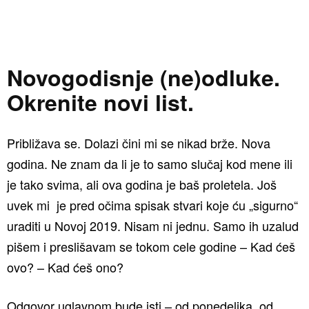
Novogodisnje (ne)odluke.
Okrenite novi list.
Približava se. Dolazi čini mi se nikad brže. Nova
godina. Ne znam da li je to samo slučaj kod mene ili
je tako svima, ali ova godina je baš proletela. Još
uvek mi je pred očima spisak stvari koje ću „sigurno“
uraditi u Novoj 2019. Nisam ni jednu. Samo ih uzalud
pišem i preslišavam se tokom cele godine – Kad ćeš
ovo? – Kad ćeš ono?
Odgovor uglavnom bude isti – od ponedeljka, od