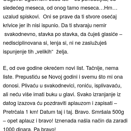
sledećeg meseca, od onog tamo meseca…Hm…
uzalud spiskovi. Oni se prave da ti stvore osećaj
krivice jer ih nisi ispunio. Da ti stvaraju nemir
svakodnevno, stavka po stavka, da čuješ glasiće –
nedisciplinovana si, lenja si, ni ne zaslužuješ
ispunjenje tih „velikih“ želja.
E, od ove godine okrećem novi list. Tačnije, nema
liste. Prepustiću se Novoj godini i svemu što mi ona
donosi. Plivaću u svakodnevici, roniću, isplivavaću,
ali neću više imati buku u glavi. Svako izranjanje iz
datog izazova ću pozdraviti aplauzom i zapisati –
Pretrčala 1 km! Datum taj i taj. Bravo. Smršala 500g
– opet aplauz i bravo! Iznenada našla način da zaradi
1000 dinara. Pa bravo!