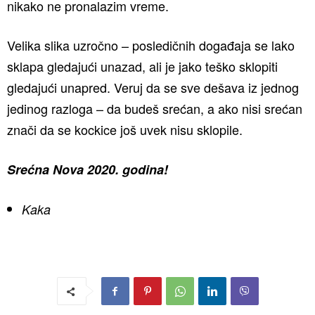
nikako ne pronalazim vreme.
Velika slika uzročno – posledičnih događaja se lako
sklapa gledajući unazad, ali je jako teško sklopiti
gledajući unapred. Veruj da se sve dešava iz jednog
jedinog razloga – da budeš srećan, a ako nisi srećan
znači da se kockice još uvek nisu sklopile.
Srećna Nova 2020. godina!
Kaka