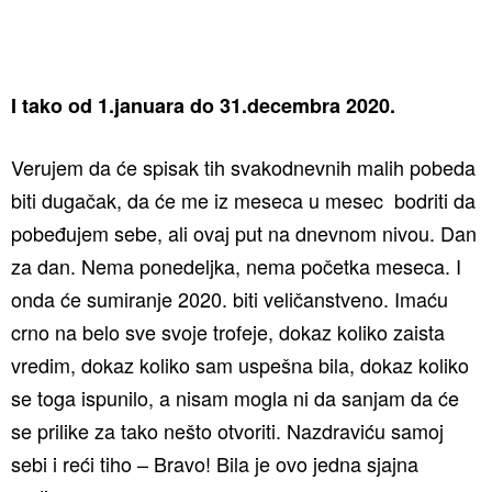
I tako od 1.januara do 31.decembra 2020.
Verujem da će spisak tih svakodnevnih malih pobeda
biti dugačak, da će me iz meseca u mesec bodriti da
pobeđujem sebe, ali ovaj put na dnevnom nivou. Dan
za dan. Nema ponedeljka, nema početka meseca. I
onda će sumiranje 2020. biti veličanstveno. Imaću
crno na belo sve svoje trofeje, dokaz koliko zaista
vredim, dokaz koliko sam uspešna bila, dokaz koliko
se toga ispunilo, a nisam mogla ni da sanjam da će
se prilike za tako nešto otvoriti. Nazdraviću samoj
sebi i reći tiho – Bravo! Bila je ovo jedna sjajna