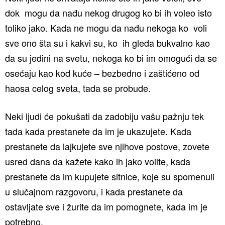
dok mogu da nađu nekog drugog ko bi ih voleo isto
toliko jako. Kada ne mogu da nađu nekoga ko voli
sve ono šta su i kakvi su, ko ih gleda bukvalno kao
da su jedini na svetu, nekoga ko bi im omogući da se
osećaju kao kod kuće – bezbedno i zaštićeno od
haosa celog sveta, tada se probude.
Neki ljudi će pokušati da zadobiju vašu pažnju tek
tada kada prestanete da im je ukazujete. Kada
prestanete da lajkujete sve njihove postove, zovete
usred dana da kažete kako ih jako volite, kada
prestanete da im kupujete sitnice, koje su spomenuli
u slučajnom razgovoru, i kada prestanete da
ostavljate sve i žurite da im pomognete, kada im je
potrebno.