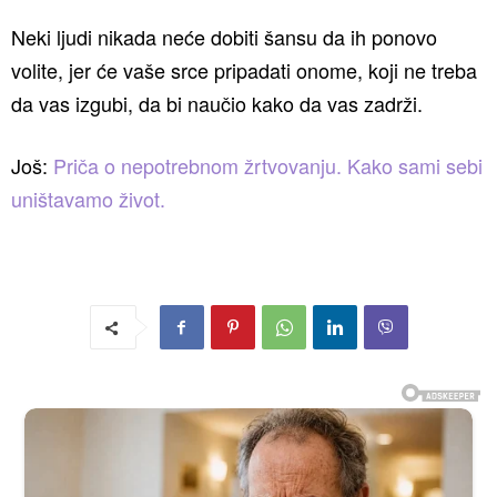
Neki ljudi nikada neće dobiti šansu da ih ponovo
volite, jer će vaše srce pripadati onome, koji ne treba
da vas izgubi, da bi naučio kako da vas zadrži.
Još:
Priča o nepotrebnom žrtvovanju. Kako sami sebi
uništavamo život.