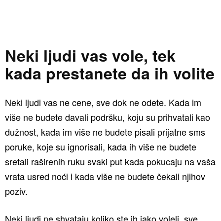
Neki ljudi vas vole, tek
kada prestanete da ih volite
Neki ljudi vas ne cene, sve dok ne odete. Kada im
više ne budete davali podršku, koju su prihvatali kao
dužnost, kada im više ne budete pisali prijatne sms
poruke, koje su ignorisali, kada ih više ne budete
sretali raširenih ruku svaki put kada pokucaju na vaša
vrata usred noći i kada više ne budete čekali njihov
poziv.
​Neki ljudi ne shvataju koliko ste ih jako voleli, sve