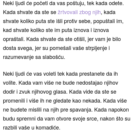
Neki ljudi će početi da vas poštuju, tek kada odete.
Kada shvate da ste se
žrtvovali zbog njih
, kada
shvate koliko puta ste išli protiv sebe, popuštali im,
kad shvate koliko ste im puta iznova i iznova
opraštali. Kada shvate da ste otišli, jer vam je bilo
dosta svega, jer su pomešali vaše strpljenje i
razumevanje sa slabošću.
Neki ljudi će vas voleti tek kada prestanete da ih
volite. Kada vam više ne bude nedostajao njihov
dodir i zvuk njihovog glasa. Kada vide da ste se
promenili i više ih ne gledate kao nekada. Kada više
ne budete mislili na njih pre spavanja. Kada napokon
budu spremni da vam otvore svoje srce, nakon što su
razbili vaše u komadiće.