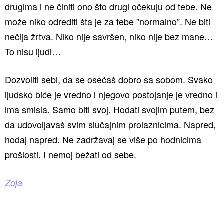
drugima i ne činiti ono što drugi očekuju od tebe. Ne
može niko odrediti šta je za tebe ”normalno”. Ne biti
nečija žrtva. Niko nije savršen, niko nije bez mane…
To nisu ljudi…
Dozvoliti sebi, da se osećaš dobro sa sobom. Svako
ljudsko biće je vredno i njegovo postojanje je vredno i
ima smisla. Samo biti svoj. Hodati svojim putem, bez
da udovoljavaš svim slučajnim prolaznicima. Napred,
hodaj napred. Ne zadržavaj se više po hodnicima
prošlosti. I nemoj bežati od sebe.
Zoja