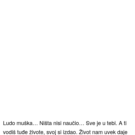
Ludo muška… Ništa nisi naučio… Sve je u tebi. A ti
vodiš tuđe živote, svoj si izdao. Život nam uvek daje