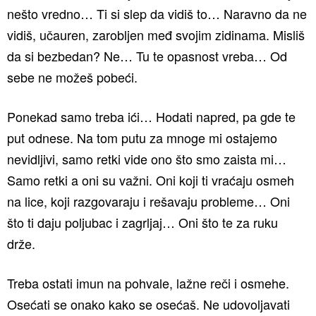
nešto vredno… Ti si slep da vidiš to… Naravno da ne
vidiš, učauren, zarobljen međ svojim zidinama. Misliš
da si bezbedan? Ne… Tu te opasnost vreba… Od
sebe ne možeš pobeći.
Ponekad samo treba ići… Hodati napred, pa gde te
put odnese. Na tom putu za mnoge mi ostajemo
nevidljivi, samo retki vide ono što smo zaista mi…
Samo retki a oni su važni. Oni koji ti vraćaju osmeh
na lice, koji razgovaraju i rešavaju probleme… Oni
što ti daju poljubac i zagrljaj… Oni što te za ruku
drže.
Treba ostati imun na pohvale, lažne reči i osmehe.
Osećati se onako kako se osećaš. Ne udovoljavati