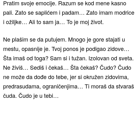
Pratim svoje emocije. Razum se kod mene kasno
pali. Zato se saplićem i padam… Zato imam modrice
i ožiljke… Ali to sam ja… To je moj život.
Ne plašim se da putujem. Mnogo je gore stajati u
mestu, opasnije je. Tvoj ponos je podigao zidove…
Šta imaš od toga? Sam si i tužan. Izolovan od sveta.
Ne živiš… Sediš i čekaš… Šta čekaš? Čudo? Čudo
ne može da dođe do tebe, jer si okružen zidovima,
predrasudama, ograničenjima… Ti moraš da stvaraš
čuda. Čudo je u tebi…