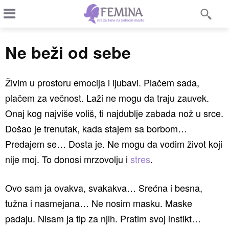
Ne beži od sebe
Živim u prostoru emocija i ljubavi. Plačem sada,
plačem za večnost. Laži ne mogu da traju zauvek.
Onaj kog najviše voliš, ti najdublje zabada nož u srce.
Došao je trenutak, kada stajem sa borbom…
Predajem se… Dosta je. Ne mogu da vodim život koji
nije moj. To donosi mrzovolju i
stres
.
Ovo sam ja ovakva, svakakva… Srećna i besna,
tužna i nasmejana… Ne nosim masku. Maske
padaju. Nisam ja tip za njih. Pratim svoj instikt…