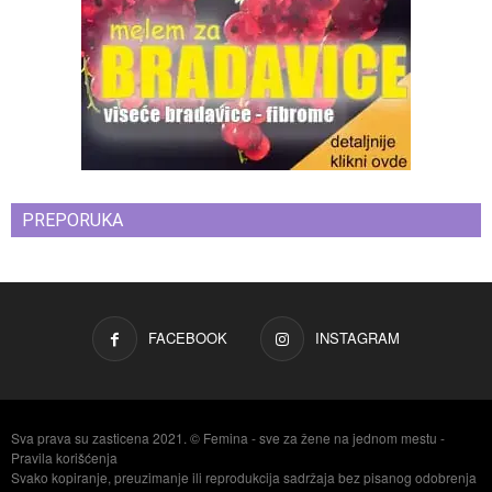
PREPORUKA
FACEBOOK
INSTAGRAM
Sva prava su zasticena 2021. © Femina - sve za žene na jednom mestu -
Pravila korišćenja
Svako kopiranje, preuzimanje ili reprodukcija sadržaja bez pisanog odobrenja