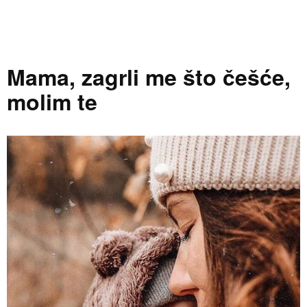
Mama, zagrli me što češće,
molim te