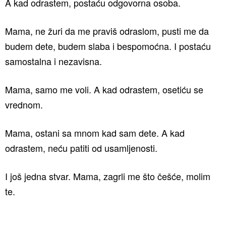
A kad odrastem, postaću odgovorna osoba.
Mama, ne žuri da me praviš odraslom, pusti me da
budem dete, budem slaba i bespomoćna. I postaću
samostalna i nezavisna.
Mama, samo me voli. A kad odrastem, osetiću se
vrednom.
Mama, ostani sa mnom kad sam dete. A kad
odrastem, neću patiti od usamljenosti.
I još jedna stvar. Mama, zagrli me što češće, molim
te.