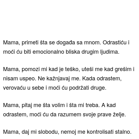
Mama, primeti šta se događa sa mnom. Odrastiću i
moći ću biti emocionalno bliska drugim ljudima.
Mama, pomozi mi kad je teško, uteši me kad grešim i
nisam uspeo. Ne kažnjavaj me. Kada odrastem,
verovaću u sebe i moći ću podržati druge.
Mama, pitaj me šta volim i šta mi treba. A kad
odrastem, moći ću da razumem svoje prave želje.
Mama, daj mi slobodu, nemoj me kontrolisati stalno.