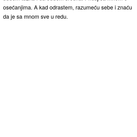
osećanjima. A kad odrastem, razumeću sebe i znaću
da je sa mnom sve u redu.