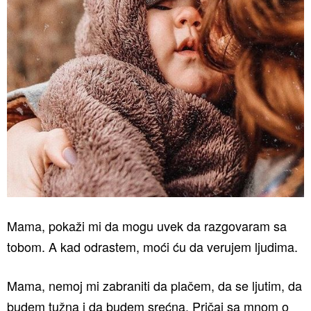
Mama, pokaži mi da mogu uvek da razgovaram sa
tobom. A kad odrastem, moći ću da verujem ljudima.
Mama, nemoj mi zabraniti da plačem, da se ljutim, da
budem tužna i da budem srećna. Pričaj sa mnom o