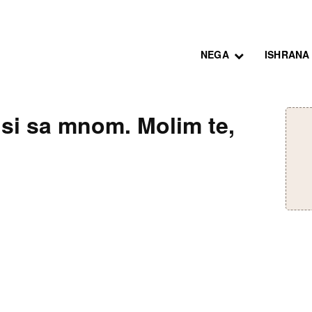
NEGA
ISHRANA
 si sa mnom. Molim te,