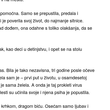
spomoćna. Samo se prepustila, predala i
je poverila svoj život, do najmanje sitnice.
ad dođem, ona odahne s toliko olakšanja, da se
, kao deci u detinjstvu, i opet se na stolu
s. Bila je tako nezavisna, tri godine posle očeve
ela sam je – prvi put u životu, u osamdesetoj
je sama želela. A onda je taj prokleti virus
i su učinila svoje i njena psiha je popustila.
 krhkom, dragom biću. Osećam samo ljubav i