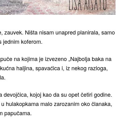
 zauvek. Ništa nisam unapred planirala, samo
 s jednim koferom.
apuče na kojima je izvezeno „Najbolja baka na
kućna haljina, spavaćica i, iz nekog razloga,
la.
a devojčica, kojoj kao da su opet četiri godine.
 u hulakopkama malo zarozanim oko članaka,
lim papučama.