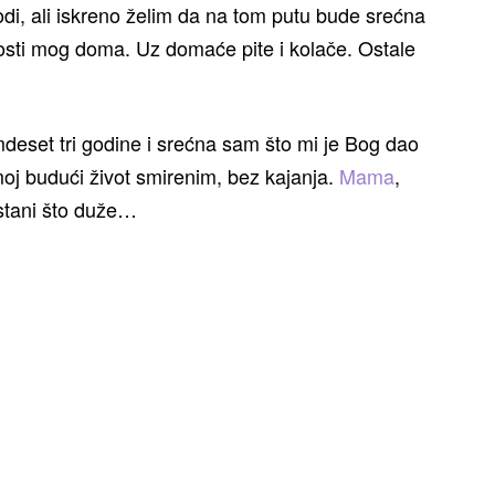
i, ali iskreno želim da na tom putu bude srećna
bnosti mog doma. Uz domaće pite i kolače. Ostale
eset tri godine i srećna sam što mi je Bog dao
moj budući život smirenim, bez kajanja.
Mama
,
ostani što duže…