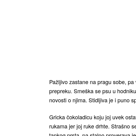
Pažljivo zastane na pragu sobe, pa 
prepreku. Smeška se psu u hodniku. 
novosti o njima. Stidljiva je i puno s
Gricka čokoladicu koju joj uvek osta
rukama jer joj ruke drhte. Strašno s
tankog prsta, pa stalno proverava je