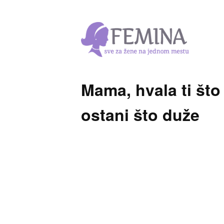
Mama, hvala ti što
ostani što duže