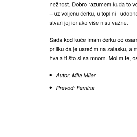
nežnost. Dobro razumem kuda to vod
– uz voljenu ćerku, u toplini i udo
stvari joj ionako više nisu važne.
Sada kod kuće imam ćerku od osamd
priliku da je usrećim na zalasku, a 
hvala ti što si sa mnom. Molim te, 
Autor: Mila Miler
Prevod: Femina