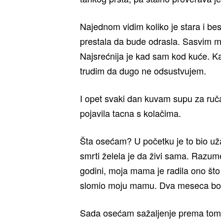
Najednom vidim koliko je stara i be
prestala da bude odrasla. Sasvim mi 
Najsrećnija je kad sam kod kuće. K
trudim da dugo ne odsustvujem.
I opet svaki dan kuvam supu za ručak
pojavila tacna s kolačima.
Šta osećam? U početku je to bio uža
smrti želela je da živi sama. Razum
godini, moja mama je radila ono što 
slomio moju mamu. Dva meseca bolest
Sada osećam sažaljenje prema tom