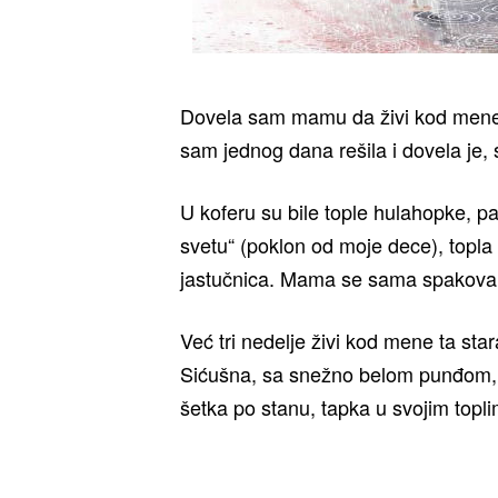
Dovela sam mamu da živi kod mene,
sam jednog dana rešila i dovela je,
U koferu su bile tople hulahopke, p
svetu“ (poklon od moje dece), topla 
jastučnica. Mama se sama spakova
Već tri nedelje živi kod mene ta star
Sićušna, sa snežno belom punđom,
šetka po stanu, tapka u svojim top