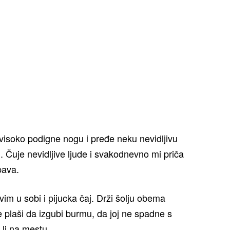
visoko podigne nogu i pređe neku nevidljivu
Čuje nevidljive ljude i svakodnevno mi priča
pava.
vim u sobi i pijucka čaj. Drži šolju obema
e plaši da izgubi burmu, da joj ne spadne s
 li na mestu.