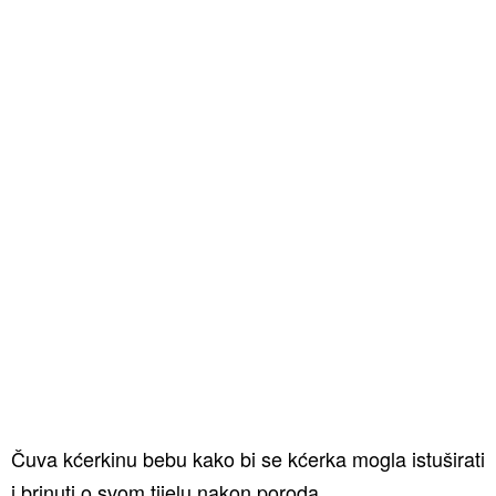
Čuva kćerkinu bebu kako bi se kćerka mogla istuširati
i brinuti o svom tijelu nakon poroda.⁣