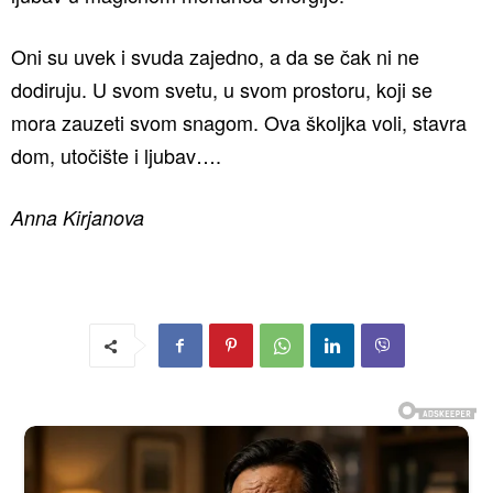
Oni su uvek i svuda zajedno, a da se čak ni ne
dodiruju. U svom svetu, u svom prostoru, koji se
mora zauzeti svom snagom. Ova školjka voli, stavra
dom, utočište i ljubav….
Anna Kirjanova