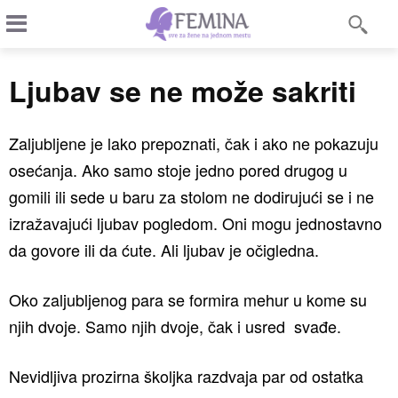
Ljubav se ne može sakriti
Zaljubljene je lako prepoznati, čak i ako ne pokazuju
osećanja. Ako samo stoje jedno pored drugog u
gomili ili sede u baru za stolom ne dodirujući se i ne
izražavajući ljubav pogledom. Oni mogu jednostavno
da govore ili da ćute. Ali ljubav je očigledna.
Oko zaljubljenog para se formira mehur u kome su
njih dvoje. Samo njih dvoje, čak i usred svađe.
Nevidljiva prozirna školjka razdvaja par od ostatka