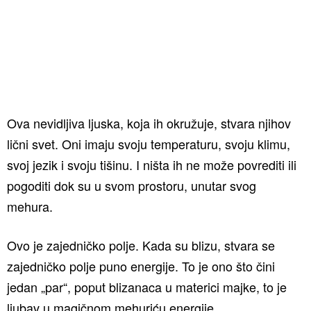
Ova nevidljiva ljuska, koja ih okružuje, stvara njihov
lični svet. Oni imaju svoju temperaturu, svoju klimu,
svoj jezik i svoju tišinu. I ništa ih ne može povrediti ili
pogoditi dok su u svom prostoru, unutar svog
mehura.
Ovo je zajedničko polje. Kada su blizu, stvara se
zajedničko polje puno energije. To je ono što čini
jedan „par“, poput blizanaca u materici majke, to je
ljubav u magičnom mehuriću energije.