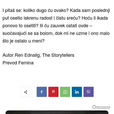
I pitaš se: koliko dugo ću ovako? Kada sam poslednji
put osetio iskrenu radost i čistu sreću? Hoću li ikada
ponovo to osetiti? Ili ću zauvek ostati ovde –
suočavajući se sa bolom, dok mi ne uzme i ono malo
što je ostalo u meni?
Autor Ren Ednalig, The Storytellers
Prevod Femina