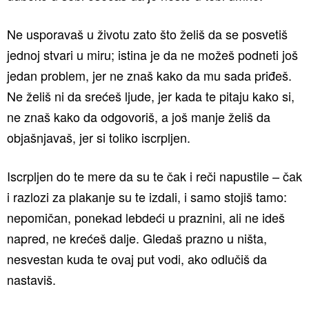
Ne usporavaš u životu zato što želiš da se posvetiš
jednoj stvari u miru; istina je da ne možeš podneti još
jedan problem, jer ne znaš kako da mu sada priđeš.
Ne želiš ni da srećeš ljude, jer kada te pitaju kako si,
ne znaš kako da odgovoriš, a još manje želiš da
objašnjavaš, jer si toliko iscrpljen.
Iscrpljen do te mere da su te čak i reči napustile – čak
i razlozi za plakanje su te izdali, i samo stojiš tamo:
nepomičan, ponekad lebdeći u praznini, ali ne ideš
napred, ne krećeš dalje. Gledaš prazno u ništa,
nesvestan kuda te ovaj put vodi, ako odlučiš da
nastaviš.