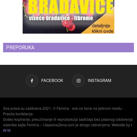
PREPORUKA
FACEBOOK
INSTAGRAM
Sva prava su zasticena 2021. © Femina - sve za žene na jednom mestu -
Pravila korišćenja
Svako kopiranje, preuzimanje ili reprodukcija sadržaja bez pisanog odobrenja
vlasnika sajta Femina – UspesnaZena.com je strogo zabranjena. Website by
I
W M