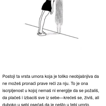
Postoji ta vrsta umora koja je toliko neobjašnjiva da
ne možeš pronaći prave reči za nju. To je ona
iscrpljenost u kojoj nemaš ni energije da se požališ,
da plačeš i izbaciš sve iz sebe—krećeš se, živiš, ali
duboko u sebi osećaš da je nešto u tebi umrlo.