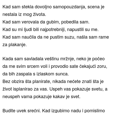
Kad sam stekla dovoljno samopouzdanja, scena je
nestala iz mog života.
Kad sam verovala da gubim, pobedila sam.
Kad su mi ljudi bili najpotrebniji, napustili su me.
Kad sam naučila da ne pustim suzu, našla sam rame
za plakanje.
Kada sam savladala veštinu mržnje, neko je počeo
da me svim srcem voli i provodio sate čekajući zoru,
da bih zaspala s izlaskom sunca.
Bez obzira šta planirate, nikada nećete znati šta je
život isplanirao za vas. Uspeh vas pokazuje svetu, a
neuspeh vama pokazuje kakav je svet.
Budite uvek srećni. Kad izgubimo nadu i pomislimo