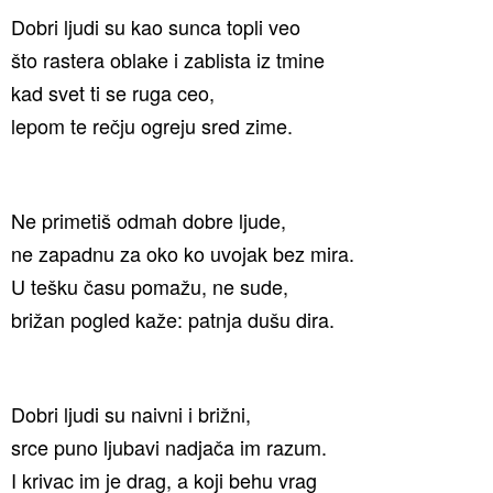
Dobri ljudi su kao sunca topli veo
što rastera oblake i zablista iz tmine
kad svet ti se ruga ceo,
lepom te rečju ogreju sred zime.
Ne primetiš odmah dobre ljude,
ne zapadnu za oko ko uvojak bez mira.
U tešku času pomažu, ne sude,
brižan pogled kaže: patnja dušu dira.
Dobri ljudi su naivni i brižni,
srce puno ljubavi nadjača im razum.
I krivac im je drag, a koji behu vrag