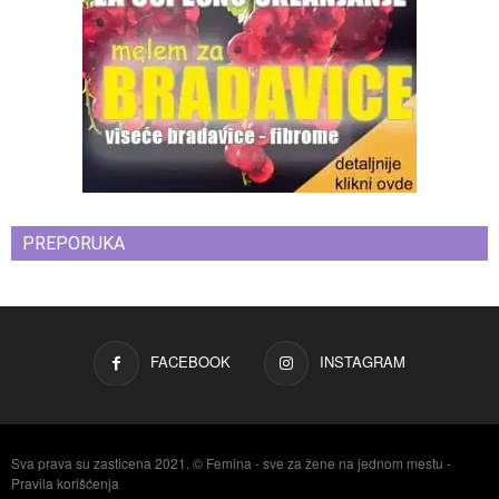
PREPORUKA
FACEBOOK
INSTAGRAM
Sva prava su zasticena 2021. © Femina - sve za žene na jednom mestu -
Pravila korišćenja