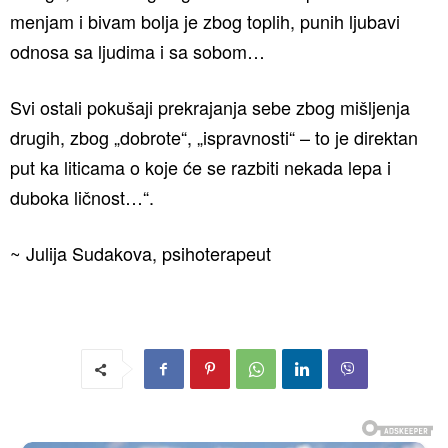
menjam i bivam bolja je zbog toplih, punih ljubavi
odnosa sa ljudima i sa sobom…
Svi ostali pokušaji prekrajanja sebe zbog mišljenja
drugih, zbog „dobrote“, „ispravnosti“ – to je direktan
put ka liticama o koje će se razbiti nekada lepa i
duboka ličnost…“.
~ Julija Sudakova, psihoterapeut