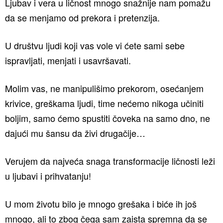
Ljubav i vera u ličnost mnogo snažnije nam pomažu
da se menjamo od prekora i pretenzija.
U društvu ljudi koji vas vole vi ćete sami sebe
ispravljati, menjati i usavršavati.
Molim vas, ne manipulišimo prekorom, osećanjem
krivice, greškama ljudi, time nećemo nikoga učiniti
boljim, samo ćemo spustiti čoveka na samo dno, ne
dajući mu šansu da živi drugačije…
Verujem da najveća snaga transformacije ličnosti leži
u ljubavi i prihvatanju!
U mom životu bilo je mnogo grešaka i biće ih još
mnogo, ali to zbog čega sam zaista spremna da se