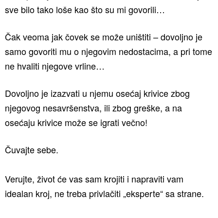
sve bilo tako loše kao što su mi govorili…
Čak veoma jak čovek se može uništiti – dovoljno je
samo govoriti mu o njegovim nedostacima, a pri tome
ne hvaliti njegove vrline…
Dovoljno je izazvati u njemu osećaj krivice zbog
njegovog nesavršenstva, ili zbog greške, a na
osećaju krivice može se igrati večno!
Čuvajte sebe.
Verujte, život će vas sam krojiti i napraviti vam
idealan kroj, ne treba privlačiti „eksperte“ sa strane.