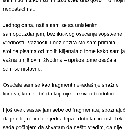
nedostacima..
Jednog dana, našla sam se sa uništenim
samopouzdanjem, bez ikakvog osećanja sopstvene
vrednosti i važnosti, i bez obzira što sam primala
stotine pisama od mojih klijenata o tome kako sam ja
važna u njihovim životima – uprkos tome osećala
sam se ništavno.
Osećala sam se kao fragment nekadašnje snažne
ličnosti, komad broda koji nije preživeo brodolom…
I još uvek sastavljam sebe od fragmenata, spoznajući
da je u toj celini bila jedna lepa i duboka ličnost. Tek
sada počinjem da shvatam da nešto vredim, da nije