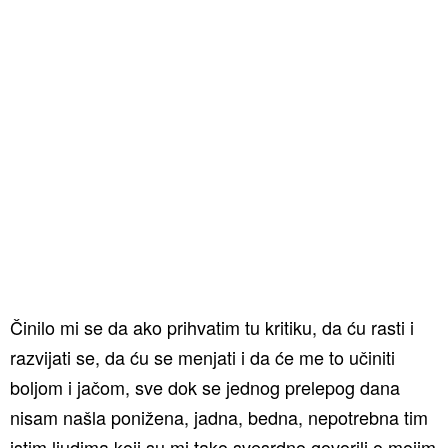
Činilo mi se da ako prihvatim tu kritiku, da ću rasti i
razvijati se, da ću se menjati i da će me to učiniti
boljom i jačom, sve dok se jednog prelepog dana
nisam našla ponižena, jadna, bedna, nepotrebna tim
istim ljudima koji su mi tako svesrdno govorili o mojim