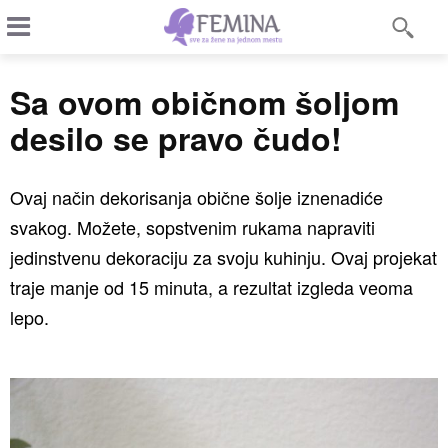
Sa ovom običnom šoljom
desilo se pravo čudo!
Ovaj način dekorisanja obične šolje iznenadiće
svakog. Možete, sopstvenim rukama napraviti
jedinstvenu dekoraciju za svoju kuhinju. Ovaj projekat
traje manje od 15 minuta, a rezultat izgleda veoma
lepo.