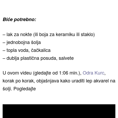
Biće potrebno:
– lak za nokte (ili boja za keramiku ili staklo)
– jednobojna šolja
– topla voda, čačkalica
– dublja plastična posuda, salvete
U ovom videu (gledajte od 1:06 min.),
Odra Kurc
,
korak po korak, objašnjava kako uraditi lep akvarel na
šolji. Pogledajte