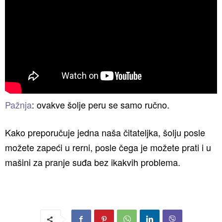
Pažnja
: ovakve šolje peru se samo ručno.
Kako preporučuje jedna naša čitateljka, šolju posle
možete zapeći u rerni, posle čega je možete prati i u
mašini za pranje suđa bez ikakvih problema.