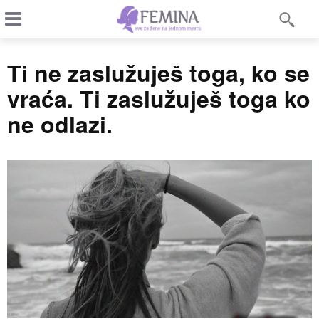
Ti ne zaslužuješ toga, ko se
vraća. Ti zaslužuješ toga ko
ne odlazi.