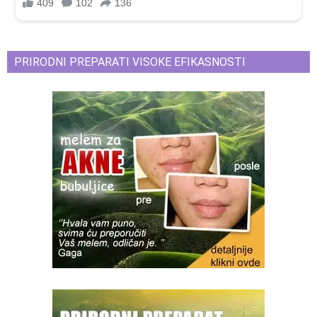
PRIRODNI PREPARATI VISOKE EFIKASNOSTI