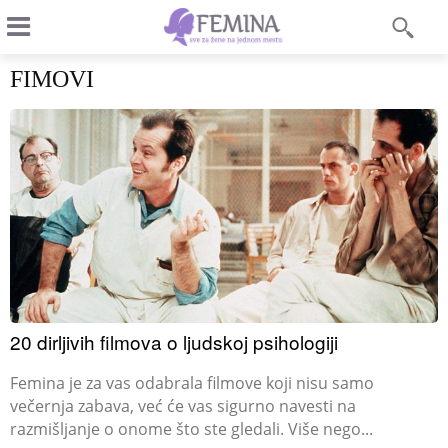
FIMOVI
20 dirljivih filmova o ljudskoj psihologiji
Femina je za vas odabrala filmove koji nisu samo
večernja zabava, već će vas sigurno navesti na
razmišljanje o onome što ste gledali. Više nego...