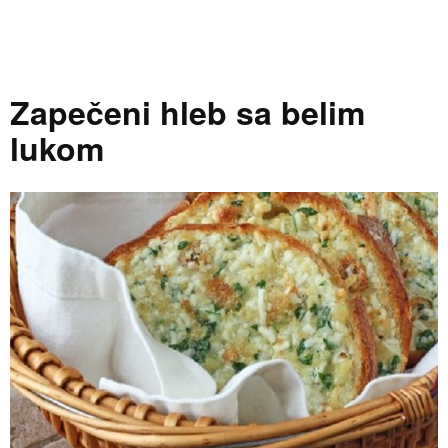
Zapečeni hleb sa belim
lukom