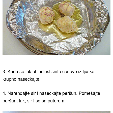
3. Kada se luk ohladi istisnite čenove iz ljuske i
krupno naseckajte.
4. Narendajte sir i naseckajte peršun. Pomešajte
peršun, luk, sir i so sa puterom.