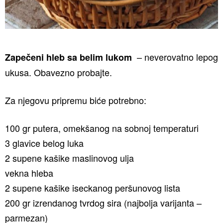
– neverovatno lepog
Zapečeni hleb sa belim lukom
ukusa. Obavezno probajte.
Za njegovu pripremu biće potrebno:
100 gr putera, omekšanog na sobnoj temperaturi
3 glavice belog luka
2 supene kašike maslinovog ulja
vekna hleba
2 supene kašike iseckanog peršunovog lista
200 gr izrendanog tvrdog sira (najbolja varijanta –
parmezan)