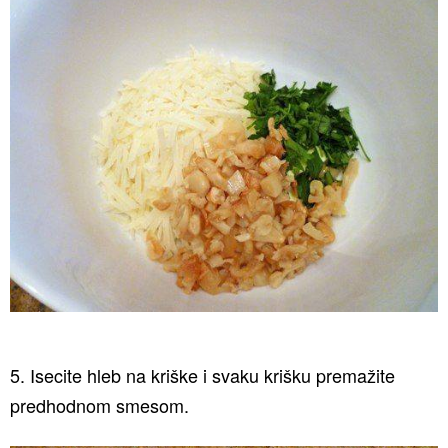
5. Isecite hleb na kriške i svaku krišku premažite
predhodnom smesom.