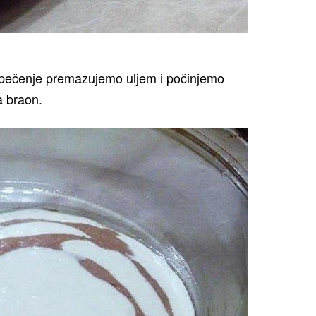
 pečenje premazujemo uljem i počinjemo
a braon.