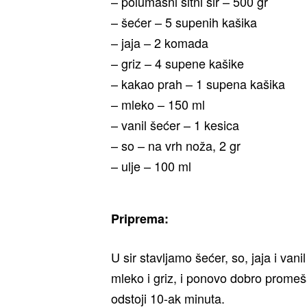
– polumasni sitni sir – 500 gr
– šećer – 5 supenih kašika
– jaja – 2 komada
– griz – 4 supene kašike
– kakao prah – 1 supena kašika
– mleko – 150 ml
– vanil šećer – 1 kesica
– so – na vrh noža, 2 gr
– ulje – 100 ml
Priprema:
U sir stavljamo šećer, so, jaja i v
mleko i griz, i ponovo dobro prom
odstoji 10-ak minuta.