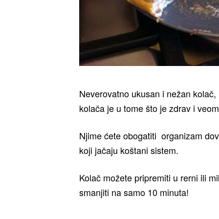
Neverovatno ukusan i nežan kolač, k
kolača je u tome što je zdrav i veom
Njime ćete obogatiti organizam dovo
koji jačaju koštani sistem.
Kolač možete pripremiti u rerni ili 
smanjiti na samo 10 minuta!