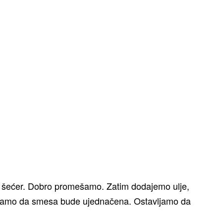
anil šećer. Dobro promešamo. Zatim dodajemo ulje,
ešamo da smesa bude ujednačena. Ostavljamo da