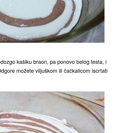
dozgo kašiku braon, pa ponovo belog testa, i
dgore možete viljuškom ili čačkalicom iscrtati