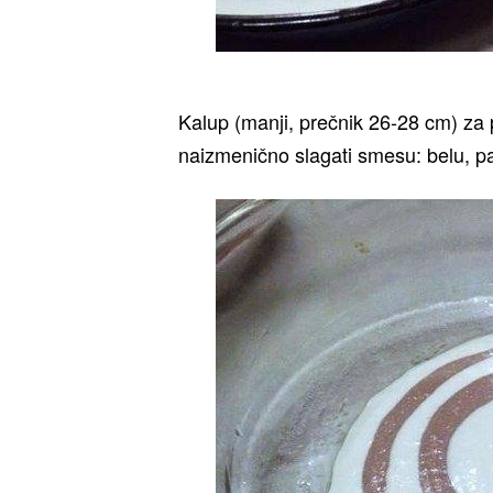
Kalup (manji, prečnik 26-28 cm) za
naizmenično slagati smesu: belu, p