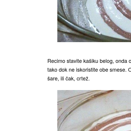
Recimo stavite kašiku belog, onda o
tako dok ne iskoristite obe smese. O
šare, ili čak, crtež.