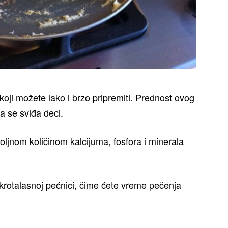
oji možete lako i brzo pripremiti. Prednost ovog
a se sviđa deci.
ljnom količinom kalcijuma, fosfora i minerala
mikrotalasnoj pećnici, čime ćete vreme pečenja