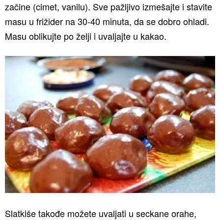
začine (cimet, vanilu). Sve pažljivo izmešajte i stavite
masu u frižider na 30-40 minuta, da se dobro ohladi.
Masu oblikujte po želji i uvaljajte u kakao.
Slatkiše takođe možete uvaljati u seckane orahe,