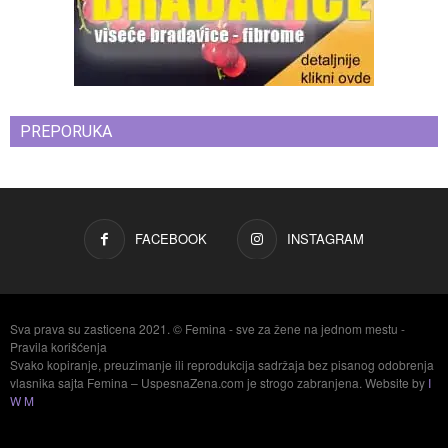
PREPORUKA
FACEBOOK
INSTAGRAM
Sva prava su zasticena 2021. © Femina - sve za žene na jednom mestu -
Pravila korišćenja
Svako kopiranje, preuzimanje ili reprodukcija sadržaja bez pisanog odobrenja
vlasnika sajta Femina – UspesnaZena.com je strogo zabranjena. Website by
I
W M