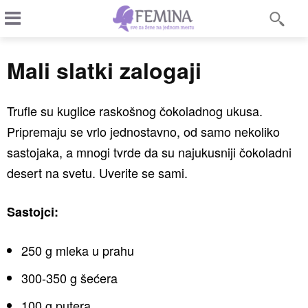
Mali slatki zalogaji
Trufle su kuglice raskošnog čokoladnog ukusa.
Pripremaju se vrlo jednostavno, od samo nekoliko
sastojaka, a mnogi tvrde da su najukusniji čokoladni
desert na svetu. Uverite se sami.
Sastojci:
250 g mleka u prahu
300-350 g šećera
100 g putera