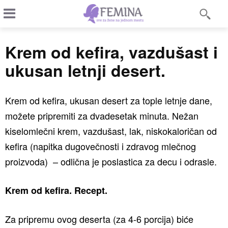
Krem od kefira, vazdušast i
ukusan letnji desert.
Krem od kefira, ukusan desert za tople letnje dane,
možete pripremiti za dvadesetak minuta. Nežan
kiselomlečni krem, vazdušast, lak, niskokaloričan od
kefira (napitka dugovečnosti i zdravog mlečnog
proizvoda) – odlična je poslastica za decu i odrasle.
Krem od kefira. Recept.
Za pripremu ovog deserta (za 4-6 porcija) biće