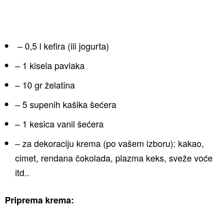
– 0,5 l kefira (ili jogurta)
– 1 kisela pavlaka
– 10 gr želatina
– 5 supenih kašika šećera
– 1 kesica vanil šećera
– za dekoraciju krema (po vašem izboru): kakao,
cimet, rendana čokolada, plazma keks, sveže voće
itd..
Priprema krema: