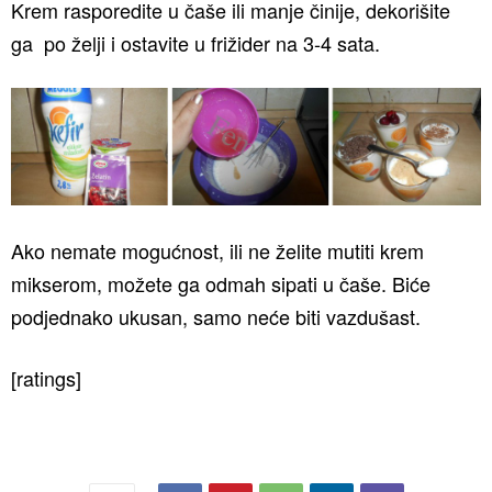
Krem rasporedite u čaše ili manje činije, dekorišite
ga po želji i ostavite u frižider na 3-4 sata.
Ako nemate mogućnost, ili ne želite mutiti krem
mikserom, možete ga odmah sipati u čaše. Biće
podjednako ukusan, samo neće biti vazdušast.
[ratings]