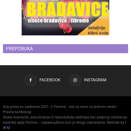
PREPORUKA
FACEBOOK
INSTAGRAM
Sva prava su zasticena 2021. © Femina - sve za žene na jednom mestu -
Pravila korišćenja
Svako kopiranje, preuzimanje ili reprodukcija sadržaja bez pisanog odobrenja
vlasnika sajta Femina – UspesnaZena.com je strogo zabranjena. Website by
I
W M