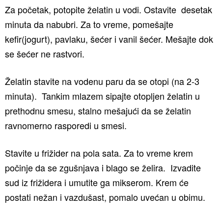
Za početak, potopite želatin u vodi. Ostavite desetak
minuta da nabubri. Za to vreme, pomešajte
kefir(jogurt), pavlaku, šećer i vanil šećer. Mešajte dok
se šećer ne rastvori.
Želatin stavite na vodenu paru da se otopi (na 2-3
minuta). Tankim mlazem sipajte otopljen želatin u
prethodnu smesu, stalno mešajući da se želatin
ravnomerno rasporedi u smesi.
Stavite u frižider na pola sata. Za to vreme krem
počinje da se zgušnjava i blago se želira. Izvadite
sud iz frižidera i umutite ga mikserom. Krem će
postati nežan i vazdušast, pomalo uvećan u obimu.