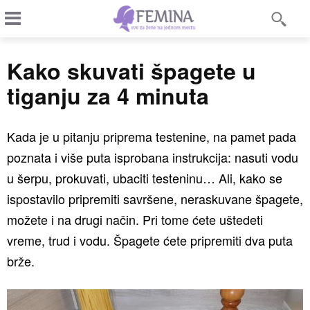
Kako skuvati špagete u
tiganju za 4 minuta
Kada je u pitanju priprema testenine, na pamet pada
poznata i više puta isprobana instrukcija: nasuti vodu
u šerpu, prokuvati, ubaciti testeninu… Ali, kako se
ispostavilo pripremiti savršene, neraskuvane špagete,
možete i na drugi način. Pri tome ćete uštedeti
vreme, trud i vodu. Špagete ćete pripremiti dva puta
brže.