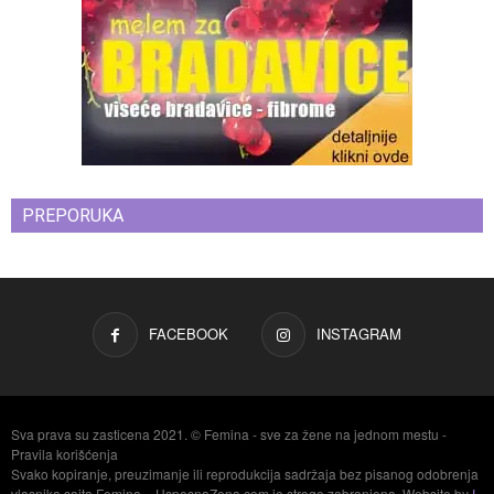
PREPORUKA
FACEBOOK
INSTAGRAM
Sva prava su zasticena 2021. © Femina - sve za žene na jednom mestu -
Pravila korišćenja
Svako kopiranje, preuzimanje ili reprodukcija sadržaja bez pisanog odobrenja
vlasnika sajta Femina – UspesnaZena.com je strogo zabranjena. Website by
I