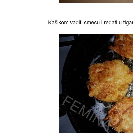
Kašikom vaditi smesu i ređati u tigan