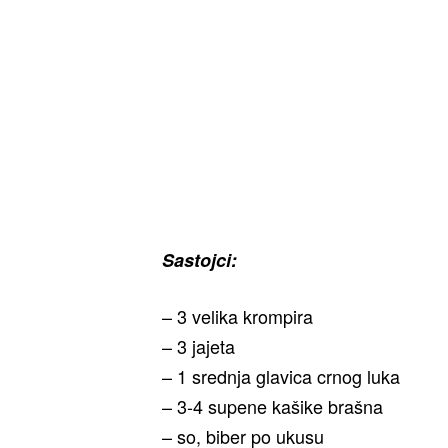
Sastojci:
– 3 velika krompira
– 3 jajeta
– 1 srednja glavica crnog luka
– 3-4 supene kašike brašna
– so, biber po ukusu