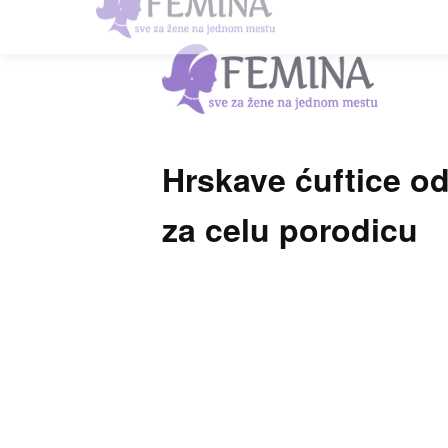
Hrskave ćuftice o
za celu porodicu