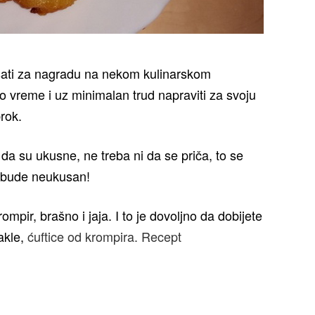
sati za nagradu na nekom kulinarskom
o vreme i uz minimalan trud napraviti za svoju
rok.
da su ukusne, ne treba ni da se priča, to se
 bude neukusan!
mpir, brašno i jaja. I to je dovoljno da dobijete
akle,
ćuftice od krompira. Recept