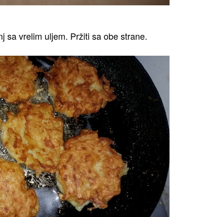
j sa vrelim uljem. Pržiti sa obe strane.