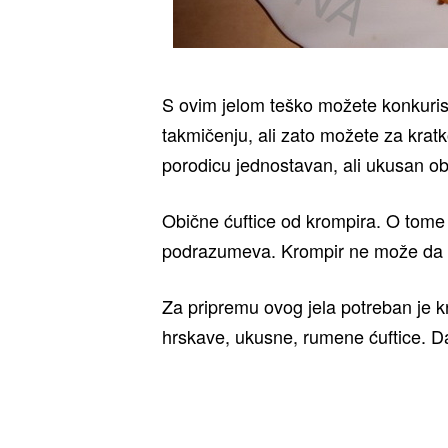
S ovim jelom teško možete konkuri
takmičenju, ali zato možete za kratk
porodicu jednostavan, ali ukusan ob
Obične ćuftice od krompira. O tome 
podrazumeva. Krompir ne može da
Za pripremu ovog jela potreban je kro
hrskave, ukusne, rumene ćuftice. D