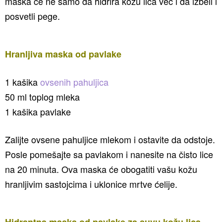
maska će ne samo da hidrira kožu lica već i da izbeli i
posvetli pege.
Hranljiva maska od pavlake
1 kašika
ovsenih pahuljica
50 ml toplog mleka
1 kašika pavlake
Zalijte ovsene pahuljice mlekom i ostavite da odstoje.
Posle pomešajte sa pavlakom i nanesite na čisto lice
na 20 minuta. Ova maska će obogatiti vašu kožu
hranljivim sastojcima i uklonice mrtve ćelije.
Hidrantna maska od pavlake za suvu kožu lica