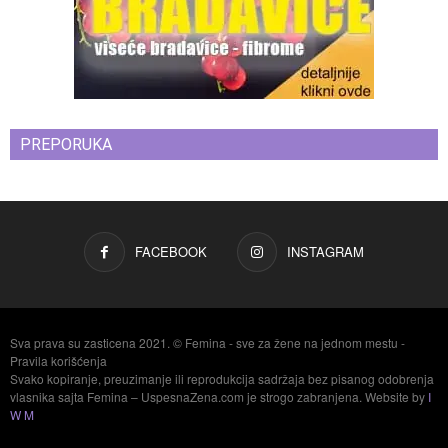
PREPORUKA
FACEBOOK
INSTAGRAM
Sva prava su zasticena 2021. © Femina - sve za žene na jednom mestu -
Pravila korišćenja
Svako kopiranje, preuzimanje ili reprodukcija sadržaja bez pisanog odobrenja
vlasnika sajta Femina – UspesnaZena.com je strogo zabranjena. Website by
I
W M