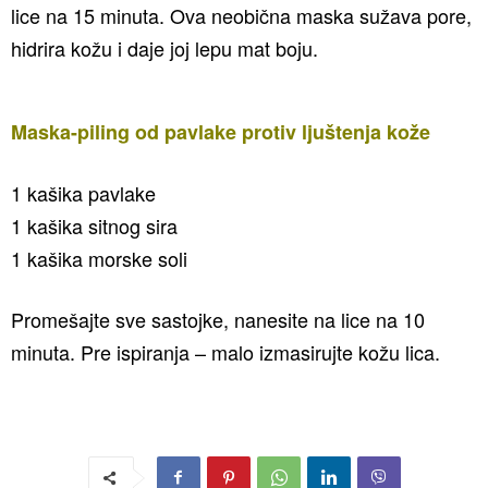
lice na 15 minuta. Ova neobična maska sužava pore,
hidrira kožu i daje joj lepu mat boju.
Maska-piling od pavlake protiv ljuštenja kože
1 kašika pavlake
1 kašika sitnog sira
1 kašika morske soli
Promešajte sve sastojke, nanesite na lice na 10
minuta. Pre ispiranja – malo izmasirujte kožu lica.