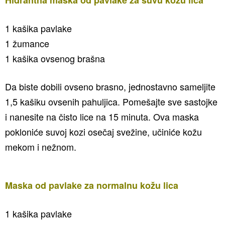
1 kašika pavlake
1 žumance
1 kašika ovsenog brašna
Da biste dobili ovseno brasno, jednostavno sameljite
1,5 kašiku ovsenih pahuljica. Pomešajte sve sastojke
i nanesite na čisto lice na 15 minuta. Ova maska
pokloniće suvoj kozi osečaj svežine, učiniće kožu
mekom i nežnom.
Maska od pavlake za normalnu kožu lica
1 kašika pavlake