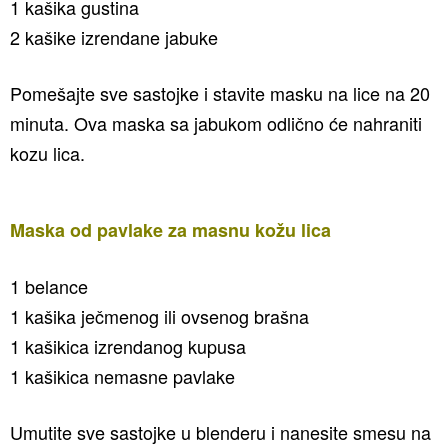
1 kašika gustina
2 kašike izrendane jabuke
Pomešajte sve sastojke i stavite masku na lice na 20
minuta. Ova maska sa jabukom odlično će nahraniti
kozu lica.
Maska od pavlake za masnu kožu lica
1 belance
1 kašika ječmenog ili ovsenog brašna
1 kašikica izrendanog kupusa
1 kašikica nemasne pavlake
Umutite sve sastojke u blenderu i nanesite smesu na