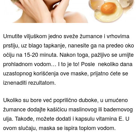
Umutite viljuškom jedno sveže žumance i vrhovima
prstiju, uz blago tapkanje, nanesite ga na predeo oko
očiju na 15-20 minuta. Nakon toga, pažljivo se umijte
prohladnom vodom… I to je to! Posle nekoliko dana
uzastopnog korišćenja ove maske, prijatno ćete se
iznenaditi rezultatom.
Ukoliko su bore već poprilično duboke, u umućeno
žumance dodajte kašičicu maslinovog ili bademovog
ulja. Takođe, možete dodati i kapsulu vitamina E. U
ovom slučaju, maska se ispira toplom vodom.