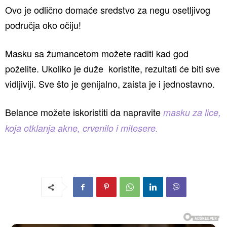
Ovo je odlično domaće sredstvo za negu osetljivog
područja oko očiju!
Masku sa žumancetom možete raditi kad god
poželite. Ukoliko je duže koristite, rezultati će biti sve
vidljiviji. Sve što je genijalno, zaista je i jednostavno.
Belance možete iskoristiti da napravite
masku za lice,
koja otklanja akne, crvenilo i mitesere.