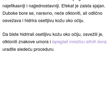
najefikasniji i najjednostavniji. Efekat je zaista sjajan.
Duboke bore se, naravno, neće otkloniti, ali odlično
osvežava i hidrira osetljivu kožu oko očiju.
Da biste hidrirali osetljivu kožu oko očiju, osvežili je,
otklonili znakove umora i
ispeglali mrežicu sitnih bora,
uradite sledeću proceduru