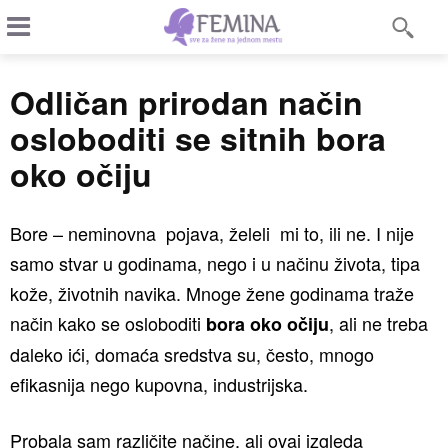
Odličan prirodan način
osloboditi se sitnih bora
oko očiju
Bore – neminovna pojava, želeli mi to, ili ne. I nije
samo stvar u godinama, nego i u načinu života, tipa
kože, životnih navika. Mnoge žene godinama traže
način kako se osloboditi
, ali ne treba
bora oko očiju
daleko ići, domaća sredstva su, često, mnogo
efikasnija nego kupovna, industrijska.
Probala sam različite načine, ali ovaj izgleda