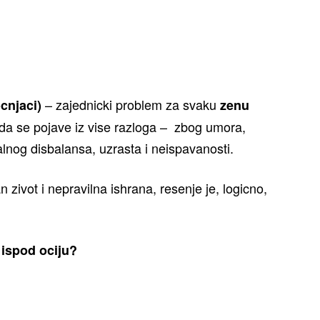
– zajednicki problem za svaku
cnjaci)
zenu
 da se pojave iz vise razloga – zbog umora,
alnog disbalansa, uzrasta i neispavanosti.
zivot i nepravilna ishrana, resenje je, logicno,
 ispod ociju?