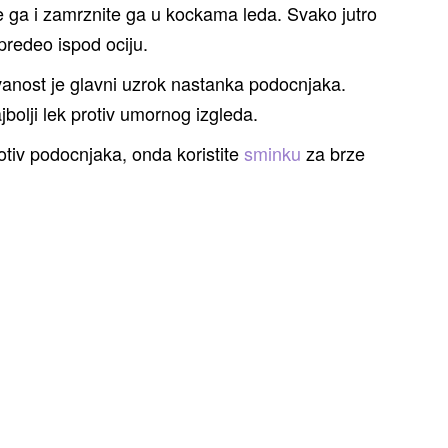
e ga i zamrznite ga u kockama leda. Svako jutro
redeo ispod ociju.
anost je glavni uzrok nastanka podocnjaka.
ajbolji lek protiv umornog izgleda.
tiv podocnjaka, onda koristite
sminku
za brze