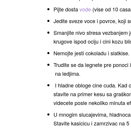
Pijte dosta
vode
(vise od 10 cas
Jedite sveze voce i povrce, koji 
Smanjite nivo stresa vezbanjem j
krugove ispod ociju i cini kozu bli
Nemojte jesti cokoladu i slatkise.
Trudite se da legnete pre ponoci
na ledjima.
I hladne obloge cine cuda. Kad odm
stavite na primer kesu sa graško
videcete posle nekoliko minuta ef
U mnogim slucajevima, hladnoca 
Stavite kasicicu i zamrzivac na 5 