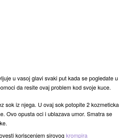
ljuje u vasoj glavi svaki put kada se pogledate u
pomoci da resite ovaj problem kod svoje kuce.
vez sok iz njega. U ovaj sok potopite 2 kozmeticka
ke. Ovo opusta oci i ublazava umor. Smatra se
ke.
ovesti koriscenjem sirovog
krompira