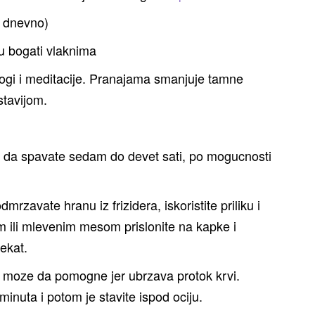
a dnevno)
su bogati vlaknima
ogi i meditacije. Pranajama smanjuje tamne
stavijom.
 i da spavate sedam do devet sati, po mogucnosti
rzavate hranu iz frizidera, iskoristite priliku i
m ili mlevenim mesom prislonite na kapke i
ekat.
moze da pomogne jer ubrzava protok krvi.
minuta i potom je stavite ispod ociju.