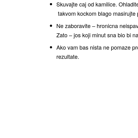
Skuvajte caj od kamilice. Ohladit
takvom kockom blago masirujte p
Ne zaboravite – hronicna neispav
Zato – jos koji minut sna bio bi n
Ako vam bas nista ne pomaze pro
rezultate.