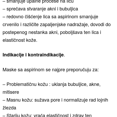
– smanjuje upalne procese na licu
– sprečava stvaranje akni i bubuljica
– redovno čišćenje lica sa aspirinom smanjuje
crvenilo i različite zapaljenjske nadražaje, dovodi do
postepenog nestanka akni, poboljšava ten lica i
elastičnost kože.
.
Indikacije i kontraindikacije
Maske sa aspirinom se najpre preporučuju za:
– Problematičnu kožu : uklanja bubuljice, akne,
mitisere
– Masnu kožu: sužava pore i normalizuje rad lojnih
žlezda
– Stariju kožu: vraća elastičnost i zdrav ten