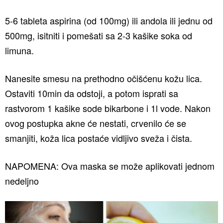
5-6 tableta aspirina (od 100mg) ili andola ili jednu od
500mg, isitniti i pomešati sa 2-3 kašike soka od
limuna.
Nanesite smesu na prethodno očišćenu kožu lica.
Ostaviti 10min da odstoji, a potom isprati sa
rastvorom 1 kašike sode bikarbone i 1l vode. Nakon
ovog postupka akne će nestati, crvenilo će se
smanjiti, koža lica postaće vidljivo sveža i čista.
NAPOMENA: Ova maska se može aplikovati jednom
nedeljno