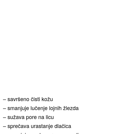
– savršeno čisti kožu
– smanjuje lučenje lojnih žlezda
– sužava pore na licu
– sprečava urastanje dlačica