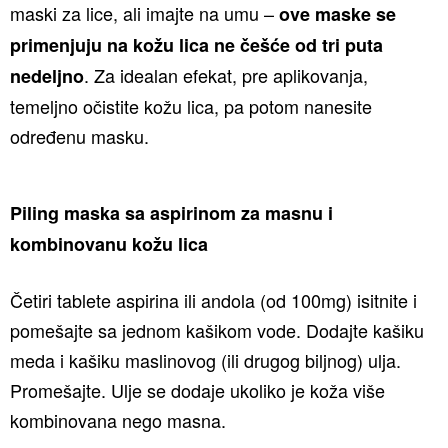
maski za lice, ali imajte na umu –
ove maske se
primenjuju na kožu lica ne češće od tri puta
. Za idealan efekat, pre aplikovanja,
nedeljno
temeljno očistite kožu lica, pa potom nanesite
određenu masku.
Piling maska sa aspirinom za masnu i
kombinovanu kožu lica
Četiri tablete aspirina ili andola (od 100mg) isitnite i
pomešajte sa jednom kašikom vode. Dodajte kašiku
meda i kašiku maslinovog (ili drugog biljnog) ulja.
Promešajte. Ulje se dodaje ukoliko je koža više
kombinovana nego masna.