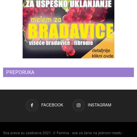
PREPORUKA
FACEBOOK
INSTAGRAM
Sva prava su zasticena 2021. © Femina - sve za žene na jednom mestu -