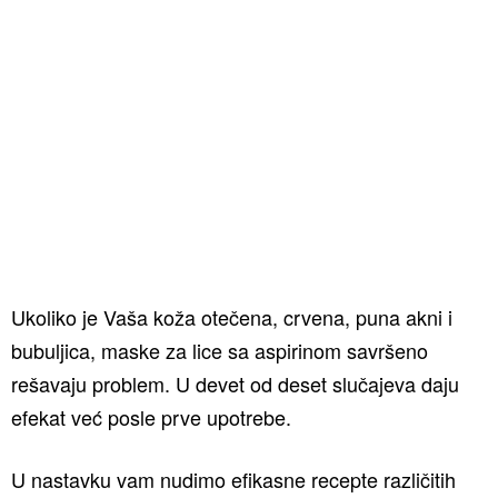
Ukoliko je Vaša koža otečena, crvena, puna akni i
bubuljica, maske za lice sa aspirinom savršeno
rešavaju problem. U devet od deset slučajeva daju
efekat već posle prve upotrebe.
U nastavku vam nudimo efikasne recepte različitih