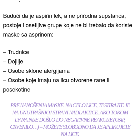
Budući da je aspirin lek, a ne prirodna supstanca,
postoje i osetljive grupe koje ne bi trebalo da koriste
maske sa asprinom:
– Trudnice
– Dojilje
– Osobe sklone alergijama
– Osobe koje imaju na licu otvorene rane ili
posekotine
PRE NANOŠENJA MASKE NA CELO LICE, TESTIRAJTE JE
NA UNUTRAŠNJOJ STRANI NADLAKTICE. AKO TOKOM
DANA NIJE DOŠLO DO NEGATIVNE REAKCIJE (OSIP,
CRVENILO…) – MOŽETE SLOBODNO DA JE APLIKUJETE
NA LICE.