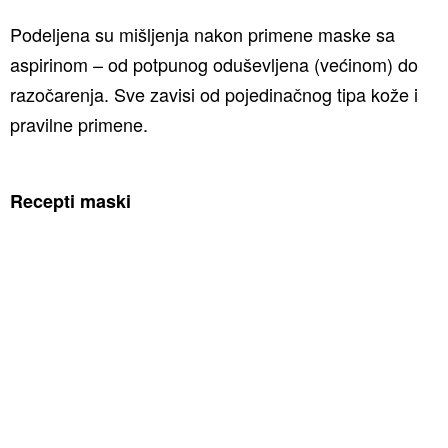
Podeljena su mišljenja nakon primene maske sa
aspirinom – od potpunog oduševljena (većinom) do
razočarenja. Sve zavisi od pojedinačnog tipa kože i
pravilne primene.
Recepti maski