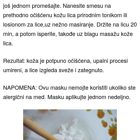
još jednom promešajte. Nanesite smesu na
prethodno očišćenu kožu lica prirodnim tonikom ili
losionom za lice,uz nežno masiranje. Držite na licu 20
min, a potom isperite, takođe uz blagu masažu kože
lica.
Rezultat: koža je potpuno očišćena, upalni procesi
umireni, a lice izgleda sveže i zategnuto.
NAPOMENA: Ovu masku nemojte koristiti ukoliko ste
alergični na med. Masku aplikujte jednom nedeljno.