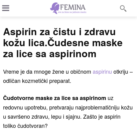
Aspirin za čistu i zdravu
kožu lica.Čudesne maske
za lice sa aspirinom
Vreme je da mnoge žene u običnom
aspirinu
otkriju –
odličan kozmetički preparat.
uz
Čudotvorne maske za lice sa aspirinom
redovnu upotrebu, pretvaraju najproblematičniju kožu
u savršeno zdravu, lepu i sjajnu. Zašto je aspirin
toliko čudotvoran?