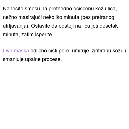
Nanesite smesu na prethodno očišćenu kožu lica,
nežno masirajući nekoliko minuta (bez pretranog
utrljavanja). Ostavite da odstoji na licu još desetak
minuta, zatim isperite.
Ova maska
odlično čisti pore, umiruje iziritiranu kožu i
smanjuje upalne procese.