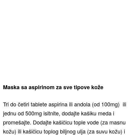
Maska sa aspirinom za sve tipove kože
Tri do četiri tablete aspirina ili andola (od 100mg) ili
jednu od 500mg isitnite, dodajte kašiku meda i
promešajte. Dodajte kašičicu tople vode (za masnu
kožu) ili kašičicu toplog biljnog ulja (za suvu kožu) i