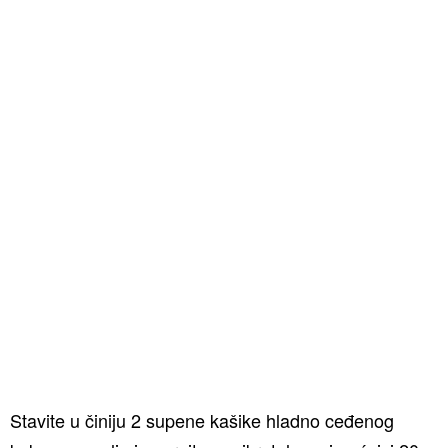
Stavite u činiju 2 supene kašike hladno ceđenog