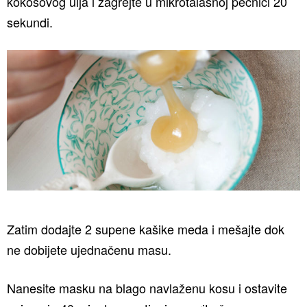
kokosovog ulja i zagrejte u mikrotalasnoj pećnici 20
sekundi.
Zatim dodajte 2 supene kašike meda i mešajte dok
ne dobijete ujednačenu masu.
Nanesite masku na blago navlaženu kosu i ostavite