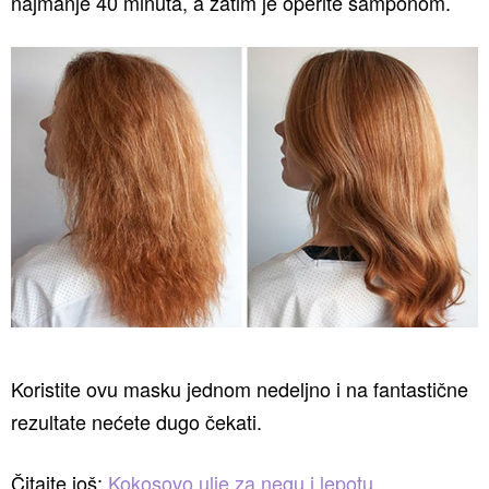
najmanje 40 minuta, a zatim je operite šamponom.
Koristite ovu masku jednom nedeljno i na fantastične
rezultate nećete dugo čekati.
Čitajte još:
Kokosovo ulje za negu i lepotu