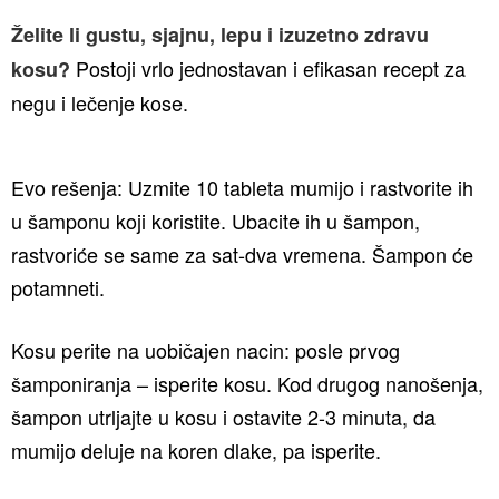
Želite li gustu, sjajnu, lepu i izuzetno zdravu
Postoji vrlo jednostavan i efikasan recept za
kosu?
negu i lečenje kose.
Evo rešenja:
Uzmite 10 tableta mumijo i rastvorite ih
u šamponu koji koristite. Ubacite ih u šampon,
rastvoriće se same za sat-dva vremena. Šampon će
potamneti.
Kosu perite na uobičajen nacin: posle prvog
šamponiranja – isperite kosu. Kod drugog nanošenja,
šampon utrljajte u kosu i ostavite 2-3 minuta, da
mumijo deluje na koren dlake, pa isperite.