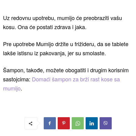
Uz redovnu upotrebu, mumijo će preobraziti vašu
kosu. Ona će postati zdrava i jaka.
Pre upotrebe Mumijo držite u frižideru, da se tablete
lakše istisnu iz pakovanja, jer su smolaste.
Šampon, takođe, možete obogatiti i drugim korisnim
sastojcima:
Domaći šampon za brži rast kose sa
mumijo
.