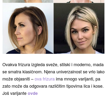
Ovakva frizura izgleda sveže, stilski i moderno, mada
se smatra klasičnom. Njena univerzalnost se vrlo lako
može objasniti –
ova frizura
ima mnogo varijanti, pa
zato može da odgovara različitim tipovima lica i kose.
Još varijante
ovde