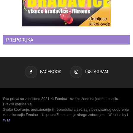
PREPORUKA
FACEBOOK
INSTAGRAM
Sva prava su zasticena 2021. © Femina - sve za žene na jednom mestu -
Pravila korišćenja
Svako kopiranje, preuzimanje ili reprodukcija sadržaja bez pisanog odobrenja
vlasnika sajta Femina – UspesnaZena.com je strogo zabranjena. Website by
I
W M