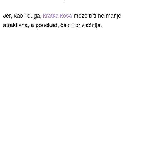
Jer, kao i duga,
kratka kosa
može biti ne manje
atraktivna, a ponekad, čak, i privlačnija.