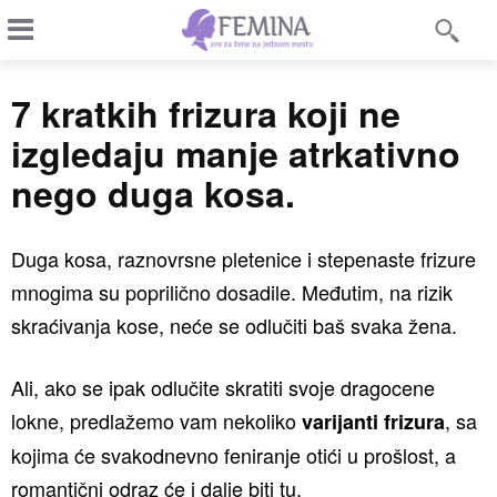
7 kratkih frizura koji ne
izgledaju manje atrkativno
nego duga kosa.
Duga kosa, raznovrsne pletenice i stepenaste frizure
mnogima su poprilično dosadile. Međutim, na rizik
skraćivanja kose, neće se odlučiti baš svaka žena.
Ali, ako se ipak odlučite skratiti svoje dragocene
lokne, predlažemo vam nekoliko
, sa
varijanti frizura
kojima će svakodnevno feniranje otići u prošlost, a
romantični odraz će i dalje biti tu.