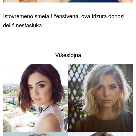
Istovremeno smela i ženstvena, ova frizura donosi
delić nestašluka.
Višeslojna