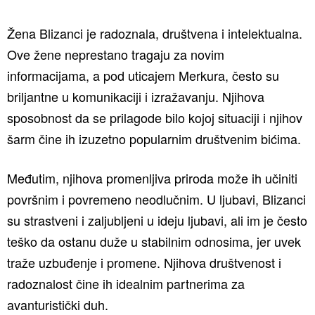
Žena Blizanci je radoznala, društvena i intelektualna.
Ove žene neprestano tragaju za novim
informacijama, a pod uticajem Merkura, često su
briljantne u komunikaciji i izražavanju. Njihova
sposobnost da se prilagode bilo kojoj situaciji i njihov
šarm čine ih izuzetno popularnim društvenim bićima.
Međutim, njihova promenljiva priroda može ih učiniti
površnim i povremeno neodlučnim. U ljubavi, Blizanci
su strastveni i zaljubljeni u ideju ljubavi, ali im je često
teško da ostanu duže u stabilnim odnosima, jer uvek
traže uzbuđenje i promene. Njihova društvenost i
radoznalost čine ih idealnim partnerima za
avanturistički duh.