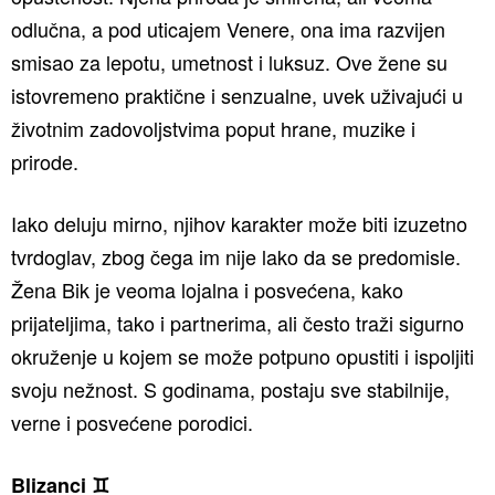
odlučna, a pod uticajem Venere, ona ima razvijen
smisao za lepotu, umetnost i luksuz. Ove žene su
istovremeno praktične i senzualne, uvek uživajući u
životnim zadovoljstvima poput hrane, muzike i
prirode.
Iako deluju mirno, njihov karakter može biti izuzetno
tvrdoglav, zbog čega im nije lako da se predomisle.
Žena Bik je veoma lojalna i posvećena, kako
prijateljima, tako i partnerima, ali često traži sigurno
okruženje u kojem se može potpuno opustiti i ispoljiti
svoju nežnost. S godinama, postaju sve stabilnije,
verne i posvećene porodici.
Blizanci ♊️