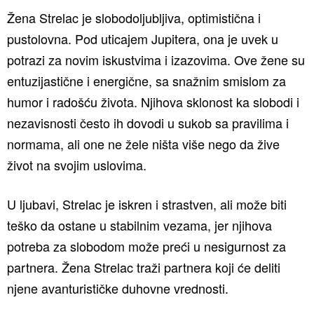
Žena Strelac je slobodoljubljiva, optimistična i
pustolovna. Pod uticajem Jupitera, ona je uvek u
potrazi za novim iskustvima i izazovima. Ove žene su
entuzijastične i energične, sa snažnim smislom za
humor i radošću života. Njihova sklonost ka slobodi i
nezavisnosti često ih dovodi u sukob sa pravilima i
normama, ali one ne žele ništa više nego da žive
život na svojim uslovima.
U ljubavi, Strelac je iskren i strastven, ali može biti
teško da ostane u stabilnim vezama, jer njihova
potreba za slobodom može preći u nesigurnost za
partnera. Žena Strelac traži partnera koji će deliti
njene avanturističke duhovne vrednosti.