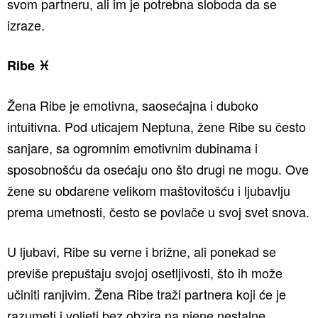
svom partneru, ali im je potrebna sloboda da se
izraze.
Ribe ♓️
Žena Ribe je emotivna, saosećajna i duboko
intuitivna. Pod uticajem Neptuna, žene Ribe su često
sanjare, sa ogromnim emotivnim dubinama i
sposobnošću da osećaju ono što drugi ne mogu. Ove
žene su obdarene velikom maštovitošću i ljubavlju
prema umetnosti, često se povlače u svoj svet snova.
U ljubavi, Ribe su verne i brižne, ali ponekad se
previše prepuštaju svojoj osetljivosti, što ih može
učiniti ranjivim. Žena Ribe traži partnera koji će je
razumeti i voljeti bez obzira na njene nestalne