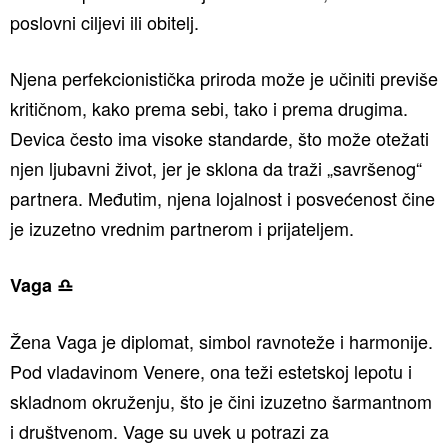
poslovni ciljevi ili obitelj.
Njena perfekcionistička priroda može je učiniti previše
kritičnom, kako prema sebi, tako i prema drugima.
Devica često ima visoke standarde, što može otežati
njen ljubavni život, jer je sklona da traži „savršenog“
partnera. Međutim, njena lojalnost i posvećenost čine
je izuzetno vrednim partnerom i prijateljem.
Vaga ♎️
Žena Vaga je diplomat, simbol ravnoteže i harmonije.
Pod vladavinom Venere, ona teži estetskoj lepotu i
skladnom okruženju, što je čini izuzetno šarmantnom
i društvenom. Vage su uvek u potrazi za