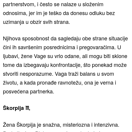
partnerstvom, i često se nalaze u složenim
odnosima, jer im je teško da donesu odluku bez
uzimanja u obzir svih strana.
Njihova sposobnost da sagledaju obe strane situacije
čini ih savršenim posrednicima i pregovaračima. U
ljubavi, žene Vage su vrlo odane, ali mogu biti sklone
tome da izbegavaju konfrontacije, što ponekad može
stvoriti nesporazume. Vaga traži balans u svom
životu, a kada pronađe ravnotežu, ona je verna i
posvećena partnerka.
Škorpija ♏️
Žena Škorpija je snažna, misteriozna i intenzivna.