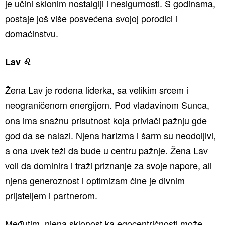
je učini sklonim nostalgiji i nesigurnosti. S godinama,
postaje još više posvećena svojoj porodici i
domaćinstvu.
Lav ♌️
Žena Lav je rođena liderka, sa velikim srcem i
neograničenom energijom. Pod vladavinom Sunca,
ona ima snažnu prisutnost koja privlači pažnju gde
god da se nalazi. Njena harizma i šarm su neodoljivi,
a ona uvek teži da bude u centru pažnje. Žena Lav
voli da dominira i traži priznanje za svoje napore, ali
njena generoznost i optimizam čine je divnim
prijateljem i partnerom.
Međutim, njena sklonost ka egocentričnosti može