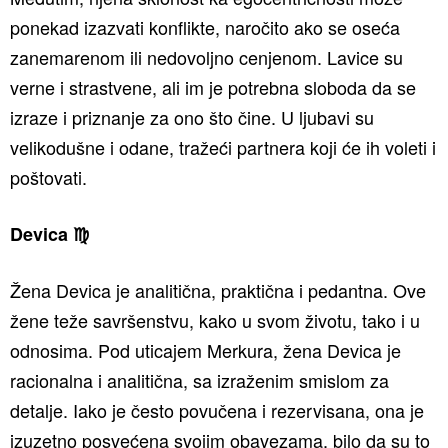
ponekad izazvati konflikte, naročito ako se oseća
zanemarenom ili nedovoljno cenjenom. Lavice su
verne i strastvene, ali im je potrebna sloboda da se
izraze i priznanje za ono što čine. U ljubavi su
velikodušne i odane, tražeći partnera koji će ih voleti i
poštovati.
Devica ♍️
Žena Devica je analitična, praktična i pedantna. Ove
žene teže savršenstvu, kako u svom životu, tako i u
odnosima. Pod uticajem Merkura, žena Devica je
racionalna i analitična, sa izraženim smislom za
detalje. Iako je često povučena i rezervisana, ona je
izuzetno posvećena svojim obavezama, bilo da su to