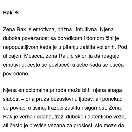
Rak ♋️
Žena Rak je emotivna, brižna i intuitivna. Njena
duboka povezanost sa porodicom i domom čini je
nepopustljivom kada je u pitanju zaštita voljenih. Pod
uticajem Meseca, žena Rak je sklonija da reaguje
emotivno, često se povlačeći u sebe kada se oseća
povređeno.
Njena emocionalna priroda može biti i njena snaga i
slabost – ona pruža bezuslovnu ljubav, ali ponekad
se povlači u tišinu, tražeći zaštitu i sigurnost. Žena
Rak je verna i odana, traži duboke i autentične veze,
ali često je previše vezana za prošlost, što može da