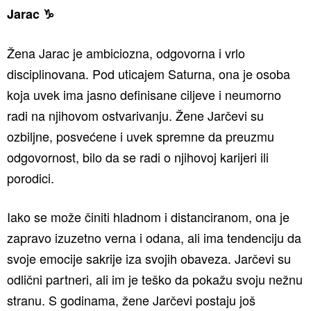
Jarac ♑️
Žena Jarac je ambiciozna, odgovorna i vrlo
disciplinovana. Pod uticajem Saturna, ona je osoba
koja uvek ima jasno definisane ciljeve i neumorno
radi na njihovom ostvarivanju. Žene Jarčevi su
ozbiljne, posvećene i uvek spremne da preuzmu
odgovornost, bilo da se radi o njihovoj karijeri ili
porodici.
Iako se može činiti hladnom i distanciranom, ona je
zapravo izuzetno verna i odana, ali ima tendenciju da
svoje emocije sakrije iza svojih obaveza. Jarčevi su
odlični partneri, ali im je teško da pokažu svoju nežnu
stranu. S godinama, žene Jarčevi postaju još