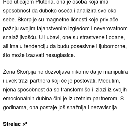
Pod uticajem Plutona, ona je osoba koja ima
sposobnost da duboko oseća i analizira sve oko
sebe. Škorpije su magnetne ličnosti koje privlače
pažnju svojim tajanstvenim izgledom i neverovatnom
snalažljivošću. U ljubavi, one su strastvene i odane,
ali imaju tendenciju da budu posesivne i ljubomorne,
što može izazvati nesuglasice.
Žena Škorpija ne dozvoljava nikome da je manipulira
i uvek traži partnera koji će je poštovati. Međutim,
njena sposobnost da se transformiše i izlazi iz svojih
emocionalnih dubina čini je izuzetnim partnerom. S
godinama, ona postaje još snažnija i nezavisnija.
Strelac ♐️