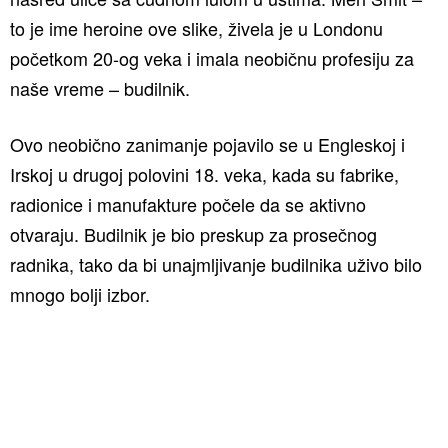
to je ime heroine ove slike, živela je u Londonu
početkom 20-og veka i imala neobičnu profesiju za
naše vreme – budilnik.
Ovo neobično zanimanje pojavilo se u Engleskoj i
Irskoj u drugoj polovini 18. veka, kada su fabrike,
radionice i manufakture počele da se aktivno
otvaraju. Budilnik je bio preskup za prosečnog
radnika, tako da bi unajmljivanje budilnika uživo bilo
mnogo bolji izbor.