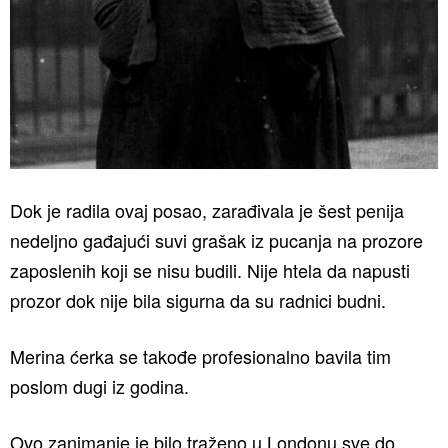
Dok je radila ovaj posao, zarađivala je šest penija
nedeljno gađajući suvi grašak iz pucanja na prozore
zaposlenih koji se nisu budili. Nije htela da napusti
prozor dok nije bila sigurna da su radnici budni.
Merina ćerka se takođe profesionalno bavila tim
poslom dugi iz godina.
Ovo zanimanje je bilo traženo u Londonu sve do