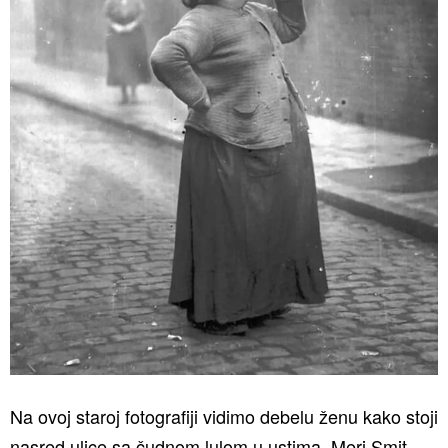
Na ovoj staroj fotografiji vidimo debelu ženu kako stoji
nasred ulice sa čudnom lulom u ustima. Meri Smit –