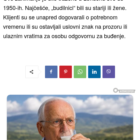
1950-ih. Najčešće, „budilnici“ bili su stariji ili žene.
Klijenti su se unapred dogovarali o potrebnom
vremenu ili su ostavljali uslovni znak na prozoru ili
ulaznim vratima za osobu odgovornu za buđenje.