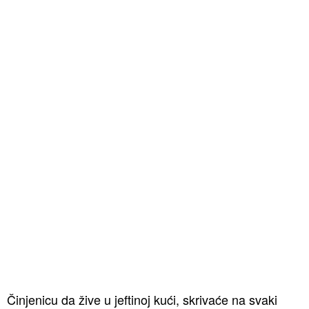
Činjenicu da žive u jeftinoj kući, skrivaće na svaki