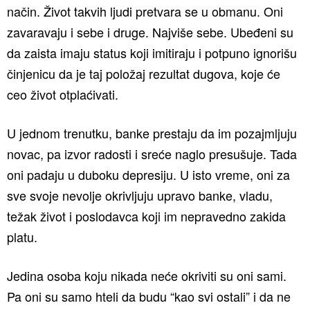
način. Život takvih ljudi pretvara se u obmanu. Oni
zavaravaju i sebe i druge. Najviše sebe. Ubeđeni su
da zaista imaju status koji imitiraju i potpuno ignorišu
činjenicu da je taj položaj rezultat dugova, koje će
ceo život otplaćivati.
U jednom trenutku, banke prestaju da im pozajmljuju
novac, pa izvor radosti i sreće naglo presušuje. Tada
oni padaju u duboku depresiju. U isto vreme, oni za
sve svoje nevolje okrivljuju upravo banke, vladu,
težak život i poslodavca koji im nepravedno zakida
platu.
Jedina osoba koju nikada neće okriviti su oni sami.
Pa oni su samo hteli da budu “kao svi ostali” i da ne