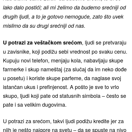
lako dalo postići; ali mi želimo da budemo srećniji od
drugih ljudi, a to je gotovo nemoguće, zato što uvek
mislimo da su drugi srećniji od nas.
, ljudi se pretvaraju
U potrazi za veštačkom srećom
u zavisnike, koji podižu sebi vrednost po svaku cenu.
Kupuju novi telefon, menjaju kola, nabavljaju skupe
farmerke i skup nameštaj (za slučaj da im neko dođe
u posetu) i koriste skupe parfeme, da naglase svoj
istančan ukus i prefinjenost. A pošto je sve to vrlo
skupo, ljudi koji pate od statusnih simbola – često se
pate i sa velikim dugovima.
U potrazi za srećom, takvi ljudi podižu kredite jer za
njih je nešto najgore na svetu – da se spuste na nivo