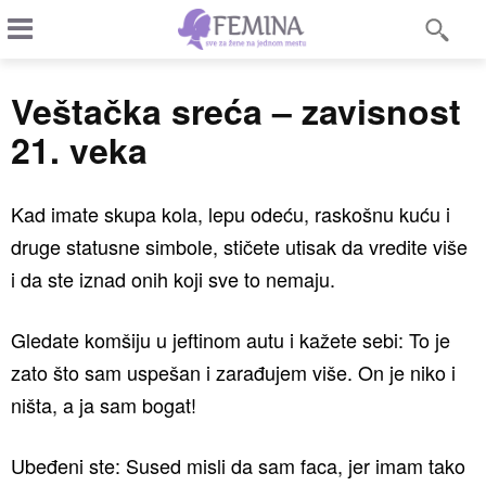
Veštačka sreća – zavisnost
21. veka
Kad imate skupa kola, lepu odeću, raskošnu kuću i
druge statusne simbole, stičete utisak da vredite više
i da ste iznad onih koji sve to nemaju.
Gledate komšiju u jeftinom autu i kažete sebi: To je
zato što sam uspešan i zarađujem više. On je niko i
ništa, a ja sam bogat!
Ubeđeni ste: Sused misli da sam faca, jer imam tako