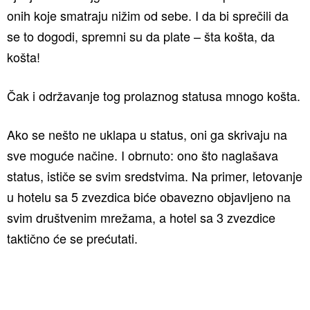
onih koje smatraju nižim od sebe. I da bi sprečili da
se to dogodi, spremni su da plate – šta košta, da
košta!
Čak i održavanje tog prolaznog statusa mnogo košta.
Ako se nešto ne uklapa u status, oni ga skrivaju na
sve moguće načine. I obrnuto: ono što naglašava
status, ističe se svim sredstvima. Na primer, letovanje
u hotelu sa 5 zvezdica biće obavezno objavljeno na
svim društvenim mrežama, a hotel sa 3 zvezdice
taktično će se prećutati.