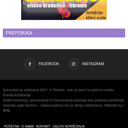
PREPORUKA
FACEBOOK
INSTAGRAM
Sva prava su zasticena 2021. © Femina - sve za žene na jednom mestu -
Pravila korišćenja
Svako kopiranje, preuzimanje ili reprodukcija sadržaja bez pisanog odobrenja
vlasnika sajta Femina – UspesnaZena.com je strogo zabranjena. Website by
I
W M
POČETNA
O NAMA
KONTAKT
USLOVI KORIŠĆENJA