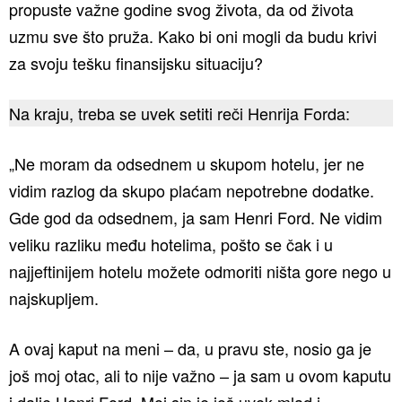
propuste važne godine svog života, da od života
uzmu sve što pruža. Kako bi oni mogli da budu krivi
za svoju tešku finansijsku situaciju?
Na kraju, treba se uvek setiti reči Henrija Forda:
„Ne moram da odsednem u skupom hotelu, jer ne
vidim razlog da skupo plaćam nepotrebne dodatke.
Gde god da odsednem, ja sam Henri Ford. Ne vidim
veliku razliku među hotelima, pošto se čak i u
najjeftinijem hotelu možete odmoriti ništa gore nego u
najskupljem.
A ovaj kaput na meni – da, u pravu ste, nosio ga je
još moj otac, ali to nije važno – ja sam u ovom kaputu