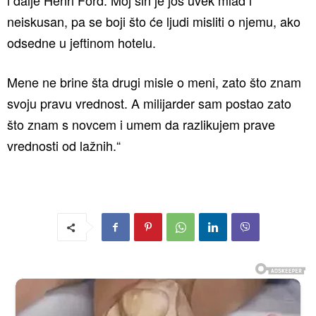
i dalje Henri Ford. Moj sin je još uvek mlad i
neiskusan, pa se boji što će ljudi misliti o njemu, ako
odsedne u jeftinom hotelu.
Mene ne brine šta drugi misle o meni, zato što znam
svoju pravu vrednost. A milijarder sam postao zato
što znam s novcem i umem da razlikujem prave
vrednosti od lažnih.“