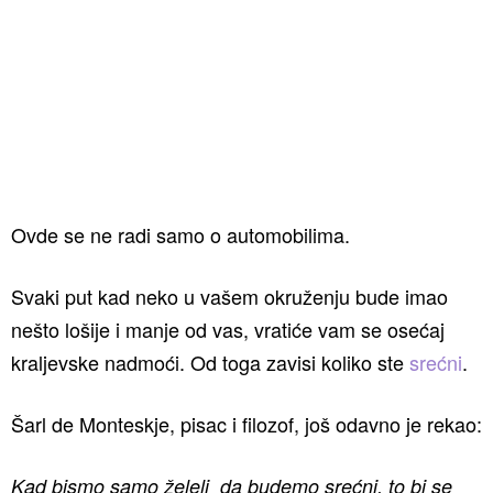
Ovde se ne radi samo o automobilima.
Svaki put kad neko u vašem okruženju bude imao
nešto lošije i manje od vas, vratiće vam se osećaj
kraljevske nadmoći. Od toga zavisi koliko ste
srećni
.
Šarl de Monteskje, pisac i filozof, još odavno je rekao:
Kad bismo samo želeli da budemo srećni, to bi se