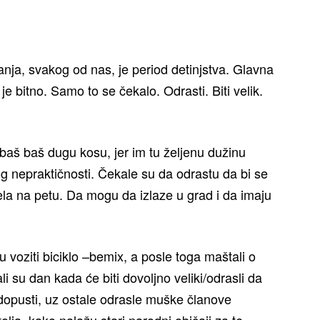
anja, svakog od nas, je period detinjstva. Glavna
 je bitno. Samo to se čekalo. Odrasti. Biti velik.
baš baš dugu kosu, jer im tu željenu dužinu
g nepraktičnosti. Čekale su da odrastu da bi se
ela na petu. Da mogu da izlaze u grad i da imaju
 voziti biciklo –bemix, a posle toga maštali o
i su dan kada će biti dovoljno veliki/odrasli da
opusti, uz ostale odrasle muške članove
tolja, kako nalažu stari narodni običaji za te