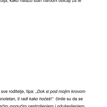
sve roditelje, tipa:
„Dok si pod mojim krovom
činile su da se
oletan, ti radi kako hoćeš!“
većim mogućim nestrpljenjem i oduševljenjem.