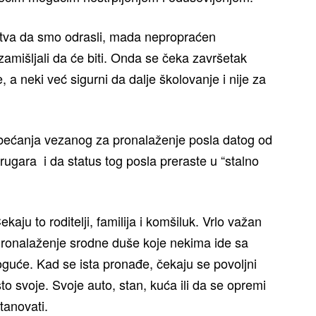
uštva da smo odrasli, mada nepropraćen
išljali da će biti. Onda se čeka završetak
, a neki već sigurni da dalje školovanje i nije za
obećanja vezanog za pronalaženje posla datog od
drugara i da status tog posla preraste u “stalno
aju to roditelji, familija i komšiluk. Vrlo važan
. Pronalaženje srodne duše koje nekima ide sa
uće. Kad se ista pronađe, čekaju se povoljni
o svoje. Svoje auto, stan, kuća ili da se opremi
tanovati.