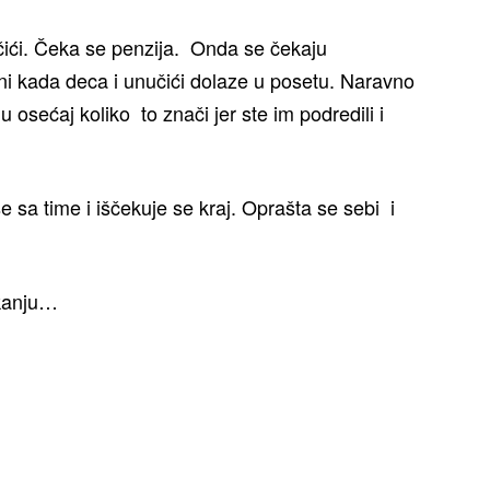
čići. Čeka se penzija. Onda se čekaju
ani kada deca i unučići dolaze u posetu. Naravno
u osećaj koliko to znači jer ste im podredili i
e sa time i iščekuje se kraj. Oprašta se sebi i
ekanju…