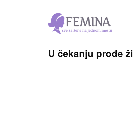
U čekanju prođe ž