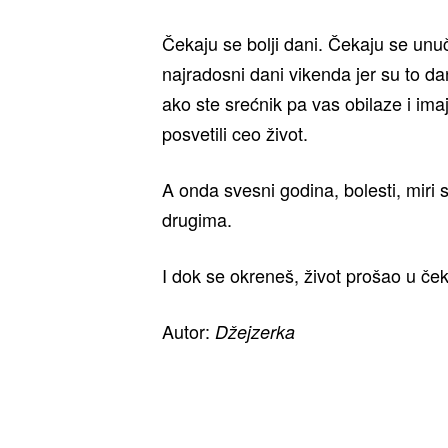
Čekaju se bolji dani. Čekaju se unu
najradosni dani vikenda jer su to d
ako ste srećnik pa vas obilaze i imaj
posvetili ceo život.
A onda svesni godina, bolesti, miri s
drugima.
I dok se okreneš, život prošao u č
Autor:
Džejzerka