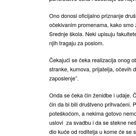
Ono donosi oficijalno priznanje dr
očekivanim promenama, kako smo zam
Srednje škola. Neki upisuju fakultete
njih tragaju za poslom.
Čekajući se čeka realizacija onog 
stranke, kumova, prijatelja, očevih 
zaposlenje”.
Onda se čeka čin ženidbe i udaje. Ček
čin da bi bili društveno prihvaćeni
poteškoćom, a nekima gotovo nemog
uslovi za svadbu i da se stekne nešt
dio kuće od roditelja u kome će se s