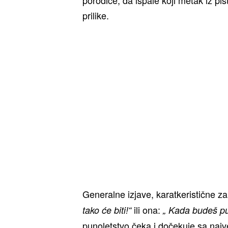
prilike.
Generalne izjave, karatkeristične za 
ili ona:
tako će biti!“
„ Kada budeš pun
punoletstvo čeka i dočekuje sa naj