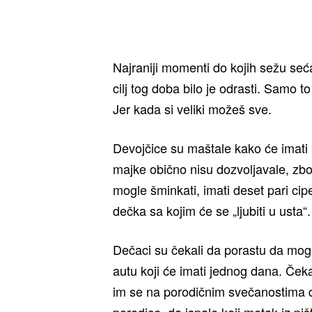
Najraniji momenti do kojih sežu seć
cilj tog doba bilo je odrasti. Samo to
Jer kada si veliki možeš sve.
Devojčice su maštale kako će imati 
majke obično nisu dozvoljavale, zbo
mogle šminkati, imati deset pari cip
dečka sa kojim će se „ljubiti u usta“.
Dečaci su čekali da porastu da mogu
autu koji će imati jednog dana. Čekal
im se na porodičnim svečanostima d
porodice, da ispale koji metak iz piš