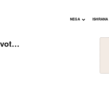
NEGA
ISHRANA
ivot…