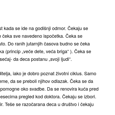
t kada se ide na godišnji odmor. Čekaju se
 se čeka sve navedeno ispočetka. Čeka se
to. Do ranih jutarnjih časova budno se čeka
a (princip „veće dete, veća briga“ ). Čeka se
sećaj- da deca postanu „svoji ljudi“.
itelja, iako je dobro poznat životni ciklus. Samo
eme, da se preboli njihov odlazak. Čeka se da
 pomogne oko svadbe. Da se renovira kuća pred
secima pregled kod doktora. Čekaju se izbori.
r. Teše se razočarana deca u društvo i čekaju