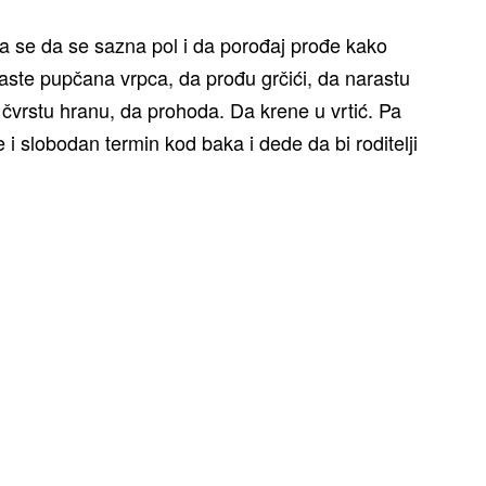
a se da se sazna pol i da porođaj prođe kako
aste pupčana vrpca, da prođu grčići, da narastu
čvrstu hranu, da prohoda. Da krene u vrtić. Pa
i slobodan termin kod baka i dede da bi roditelji