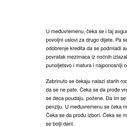
U međuvremenu, čeka se i taj avgus
povoljni uslovi za drugo dijete. Pa
odobrenje kredita da se podmladi au
povratak mezimaca iz noćnih izlazak
punoljetsvo i matura i najponosniji o
Zabrinuto se čekaju nalazi starih rod
da se ne pate. Čeka se da prođe vr
se deca poudaju, požene. Da im se
penziju. U međuvremenu se čeka me
Čeka se da prođu izbori. Čeka se mi
se bolji dani.