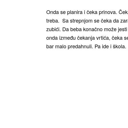
Onda se planira i čeka prinova. Ček
treba. Sa strepnjom se čeka da zar
zubići. Da beba konačno može jesti 
onda između čekanja vrtića, čeka se 
bar malo predahnuli. Pa ide i škola.