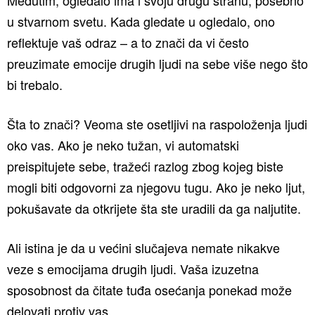
u stvarnom svetu. Kada gledate u ogledalo, ono
reflektuje vaš odraz – a to znači da vi često
preuzimate emocije drugih ljudi na sebe više nego što
bi trebalo.
Šta to znači? Veoma ste osetljivi na raspoloženja ljudi
oko vas. Ako je neko tužan, vi automatski
preispitujete sebe, tražeći razlog zbog kojeg biste
mogli biti odgovorni za njegovu tugu. Ako je neko ljut,
pokušavate da otkrijete šta ste uradili da ga naljutite.
Ali istina je da u većini slučajeva nemate nikakve
veze s emocijama drugih ljudi. Vaša izuzetna
sposobnost da čitate tuđa osećanja ponekad može
delovati protiv vas.