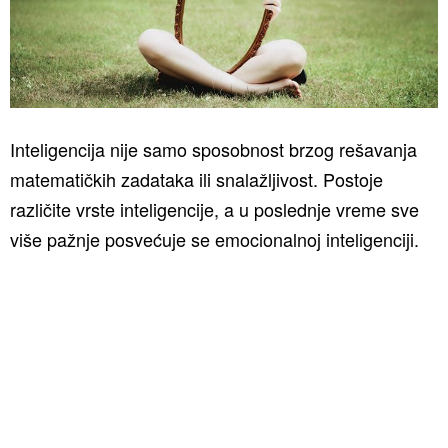
Inteligencija nije samo sposobnost brzog rešavanja
matematičkih zadataka ili snalažljivost. Postoje
različite vrste inteligencije, a u poslednje vreme sve
više pažnje posvećuje se emocionalnoj inteligenciji.