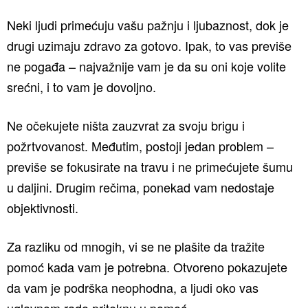
Neki ljudi primećuju vašu pažnju i ljubaznost, dok je
drugi uzimaju zdravo za gotovo. Ipak, to vas previše
ne pogađa – najvažnije vam je da su oni koje volite
srećni, i to vam je dovoljno.
Ne očekujete ništa zauzvrat za svoju brigu i
požrtvovanost. Međutim, postoji jedan problem –
previše se fokusirate na travu i ne primećujete šumu
u daljini. Drugim rečima, ponekad vam nedostaje
objektivnosti.
Za razliku od mnogih, vi se ne plašite da tražite
pomoć kada vam je potrebna. Otvoreno pokazujete
da vam je podrška neophodna, a ljudi oko vas
uglavnom rado priteknu u pomoć.