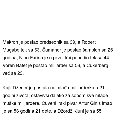
Makron je postao predsednik sa 39, a Robert
Mugabe tek sa 63. Šumaher je postao šampion sa 25
godina, Nino Farino je u prvoj trci pobedio tek sa 44.
Voren Bafet je postao milijarder sa 56, a Cukerberg
već sa 23.
Kajli Džener je postala najmlađa milijarderka u 21
godini života, ostavivši daleko za sobom sve mlade
muške milijardere. Čuveni irski pivar Artur Ginis imao
je sa 56 godina 21 dete, a Džordž Kluni je sa 55