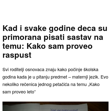
Kad i svake godine deca su
primorana pisati sastav na
temu: Kako sam proveo
raspust
Svi roditelji osnovaca znaju kako počinje školska
godina kada je u pitanju predmet – maternji jezik. Evo
nekoliko rečenica jednog petačića na temu „Kako
sam proveo leto“