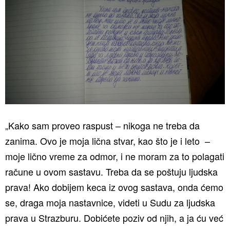
„Kako sam proveo raspust – nikoga ne treba da
zanima. Ovo je moja lična stvar, kao što je i leto –
moje lično vreme za odmor, i ne moram za to polagati
račune u ovom sastavu. Treba da se poštuju ljudska
prava! Ako dobijem keca iz ovog sastava, onda ćemo
se, draga moja nastavnice, videti u Sudu za ljudska
prava u Strazburu. Dobićete poziv od njih, a ja ću već