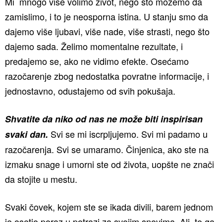
Mi mnogo više volimo život, nego što možemo da
zamislimo, i to je neosporna istina. U stanju smo da
dajemo više ljubavi, više nade, više strasti, nego što
dajemo sada. Želimo momentalne rezultate, i
predajemo se, ako ne vidimo efekte. Osećamo
razočarenje zbog nedostatka povratne informacije, i
jednostavno, odustajemo od svih pokušaja.
Shvatite da niko od nas ne može biti inspirisan
Svi se mi iscrpljujemo. Svi mi padamo u
svaki dan.
razočarenja. Svi se umaramo. Činjenica, ako ste na
izmaku snage i umorni ste od života, uopšte ne znači
da stojite u mestu.
Svaki čovek, kojem ste se ikada divili, barem jednom
je osetio poraz u potrazi za svojim snovima. Ali, to ga