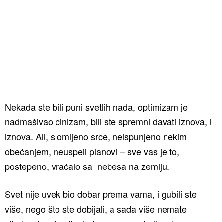
Nekada ste bili puni svetlih nada, optimizam je
nadmašivao cinizam, bili ste spremni davati iznova, i
iznova. Ali, slomljeno srce, neispunjeno nekim
obećanjem, neuspeli planovi – sve vas je to,
postepeno, vraćalo sa nebesa na zemlju.
Svet nije uvek bio dobar prema vama, i gubili ste
više, nego što ste dobijali, a sada više nemate