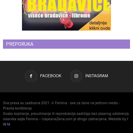
PREPORUKA
FACEBOOK
INSTAGRAM
Sva prava su zasticena 2021. © Femina - sve za žene na jednom mestu -
Pravila korišćenja
Svako kopiranje, preuzimanje ili reprodukcija sadržaja bez pisanog odobrenja
vlasnika sajta Femina – UspesnaZena.com je strogo zabranjena. Website by
I
W M