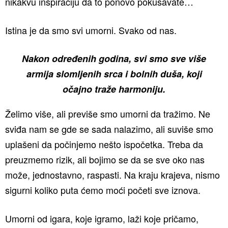
nikakvu inspiraciju da to ponovo pokušavate…
Istina je da smo svi umorni. Svako od nas.
Nakon određenih godina, svi smo sve više
armija slomljenih srca i bolnih duša, koji
očajno traže harmoniju.
Želimo više, ali previše smo umorni da tražimo. Ne
sviđa nam se gde se sada nalazimo, ali suviše smo
uplašeni da počinjemo nešto ispočetka. Treba da
preuzmemo rizik, ali bojimo se da se sve oko nas
može, jednostavno, raspasti. Na kraju krajeva, nismo
sigurni koliko puta ćemo moći početi sve iznova.
Umorni od igara, koje igramo, laži koje pričamo,