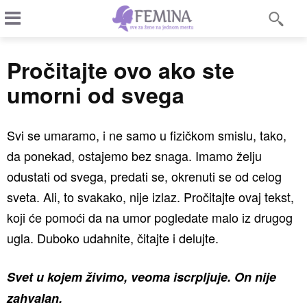
Pročitajte ovo ako ste
umorni od svega
Svi se umaramo, i ne samo u fizičkom smislu, tako,
da ponekad, ostajemo bez snaga. Imamo želju
odustati od svega, predati se, okrenuti se od celog
sveta. Ali, to svakako, nije izlaz. Pročitajte ovaj tekst,
koji će pomoći da na umor pogledate malo iz drugog
ugla. Duboko udahnite, čitajte i delujte.
Svet u kojem živimo, veoma iscrpljuje. On nije
zahvalan.