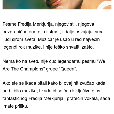
Pesme Fredija Merkjurija, njegov stil, njegova
bezgranična energija i strast, i dalje osvajaju srca
ljudi širom sveta. Muzičar je ušao u red najvećih
legendi rok muzike, i nije teško shvatiti zašto.
Nema ko na svetu nije čuo legendarnu pesmu “We
Are The Champions” grupe “Queen“.
Ako ste se ikada pitali kako bi ovaj hit zvučao kada
ne bi bilo muzike, i kada bi se čuo isključivo glas
fantastičnog Fredija Merkjurija i pratećih vokala, sada
imate priliku.