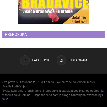
PREPORUKA
FACEBOOK
INSTAGRAM
Sva prava su zasticena 2021. © Femina - sve za žene na jednom mestu -
Pravila korišćenja
Svako kopiranje, preuzimanje ili reprodukcija sadržaja bez pisanog odobrenja
vlasnika sajta Femina – UspesnaZena.com je strogo zabranjena. Website by
I
W M