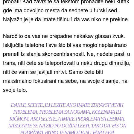
probati! Kad završite sa tekstom pronađite neki kutak
gde ima dovoljno mesta da sednete u turski sed.
Najvažnije je da imate tišinu i da vas niko ne prekine.
Naročito da vas ne prepadne nekakav glasan zvuk.
Isključite telefone i sve što bi vas moglo neplanirano
preneti iz stanja skoncentrisanosti. Ne, nećete pasti u
trans, niti ćete se teleportovati u neku drugu dimnziju,
niti će vam se javljati mrtvi. Samo ćete biti
maksimalno fokusirani na sebe, na svoje disanje, na
svoje telo.
DAKLE, SEDITE, ILI LEZITE AKO IMATE ZDRAVSTVENIH
PROBLEMA, PROBLEMA SA NOGAMA, KOLENIMA ILI
KIČMOM. AKO SEDITE, A IMATE PROBLEMA SA LEĐIMA,
NASLONITE SE NA ZID PO DUŽINI LEĐA, TAKO DA VAS ON
PODRŽAVA. BITNO JE SAMO DA SU VAM LEĐA