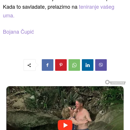
Kada to savladate, prelazimo na
teniranje vašeg
uma.
Bojana Čupić