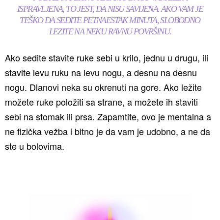
ISPRAVLJENA, TO JEST, DA NISU SAVIJENA. AKO VAM JE
TEŠKO DA SEDITE PETNAESTAK MINUTA, SLOBODNO
LEZITE NA NEKU RAVNU POVRŠINU.
Ako sedite stavite ruke sebi u krilo, jednu u drugu, ili
stavite levu ruku na levu nogu, a desnu na desnu
nogu. Dlanovi neka su okrenuti na gore. Ako ležite
možete ruke položiti sa strane, a možete ih staviti
sebi na stomak ili prsa. Zapamtite, ovo je mentalna a
ne fizička vežba i bitno je da vam je udobno, a ne da
ste u bolovima.