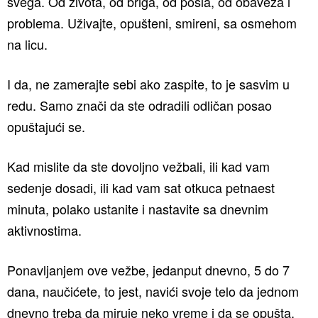
svega. Od života, od briga, od posla, od obaveza i
problema. Uživajte, opušteni, smireni, sa osmehom
na licu.
I da, ne zamerajte sebi ako zaspite, to je sasvim u
redu. Samo znači da ste odradili odličan posao
opuštajući se.
Kad mislite da ste dovoljno vežbali, ili kad vam
sedenje dosadi, ili kad vam sat otkuca petnaest
minuta, polako ustanite i nastavite sa dnevnim
aktivnostima.
Ponavljanjem ove vežbe, jedanput dnevno, 5 do 7
dana, naučićete, to jest, navići svoje telo da jednom
dnevno treba da miruje neko vreme i da se opušta.