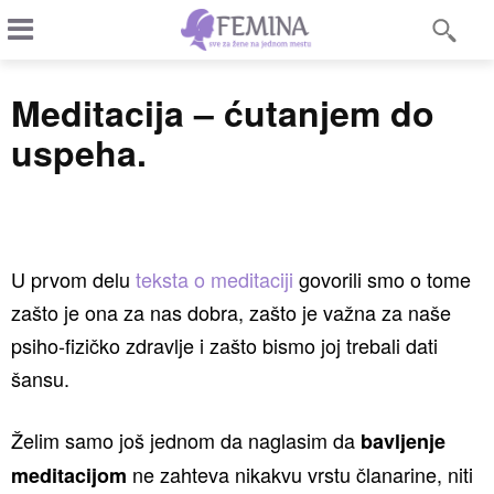
Meditacija – ćutanjem do
uspeha.
U prvom delu
teksta o meditaciji
govorili smo o tome
zašto je ona za nas dobra, zašto je važna za naše
psiho-fizičko zdravlje i zašto bismo joj trebali dati
šansu.
Želim samo još jednom da naglasim da
bavljenje
ne zahteva nikakvu vrstu članarine, niti
meditacijom