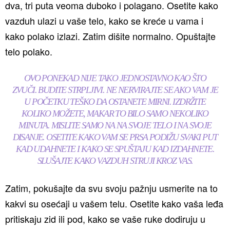
dva, tri puta veoma duboko i polagano. Osetite kako
vazduh ulazi u vaše telo, kako se kreće u vama i
kako polako izlazi. Zatim dišite normalno. Opuštajte
telo polako.
OVO PONEKAD NIJE TAKO JEDNOSTAVNO KAO ŠTO
ZVUČI. BUDITE STRPLJIVI. NE NERVIRAJTE SE AKO VAM JE
U POČETKU TEŠKO DA OSTANETE MIRNI. IZDRŽITE
KOLIKO MOŽETE, MAKAR TO BILO SAMO NEKOLIKO
MINUTA. MISLITE SAMO NA NA SVOJE TELO I NA SVOJE
DISANJE. OSETITE KAKO VAM SE PRSA PODIŽU SVAKI PUT
KAD UDAHNETE I KAKO SE SPUŠTAJU KAD IZDAHNETE.
SLUŠAJTE KAKO VAZDUH STRUJI KROZ VAS.
Zatim, pokušajte da svu svoju pažnju usmerite na to
kakvi su osećaji u vašem telu. Osetite kako vaša leđa
pritiskaju zid ili pod, kako se vaše ruke dodiruju u