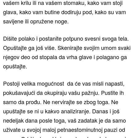
vašem krilu ili na vašem stomaku, kako vam stoji
glava, kako vam butine dodiruju pod, kako su vam
savijene ili opružene noge.
Dišite polako i postanite potpuno svesni svoga tela.
Opuštajte ga još više. Skenirajte svojim umom svaki
njegov deo od stopala da vrha glave i polagano ga
opuštajte.
Postoji velika mogućnost da će vas misli napasti,
pokušavajući da okupiraju vašu pažnju. Pustite ih
samo da prođu. Ne nervirajte se zbog toga. Ne
upuštajte se ni u kakvo analiziranje. Danas i još
nedeljak dana posle toga, vaš zadatak je da samo
uživate u svojoj maloj petnaestominutnoj pauzi od