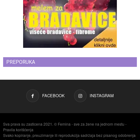
PREPORUKA
FACEBOOK
INSTAGRAM
Sva prava su zasticena 2021. © Femina - sve za žene na jednom mestu -
Pravila korišćenja
Svako kopiranje, preuzimanje ili reprodukcija sadržaja bez pisanog odobrenja