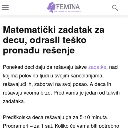
Matematički zadatak za
decu, odrasli teško
pronađu rešenje
Ponekad deci daju da rešavaju takve
zadatke
, nad
kojima polovina ljudi u svojim kancelarijama,
rešavajući ih, zaboravi na svoj posao. A deca ih
rešavaju veoma brzo. Pred vama je jedan od takvih
zadataka.
Predškolska deca rešavaju ga za 5-10 minuta.
Programeri – za 1 sat. Koliko će vama biti potrebno