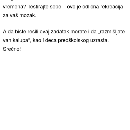
vremena? Testirajte sebe – ovo je odlična rekreacija
za vaš mozak.
A da biste rešili ovaj zadatak morate i da „razmišljate
van kalupa“, kao i deca predškolskog uzrasta.
Srećno!