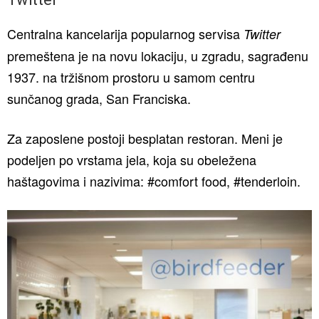
Centralna kancelarija popularnog servisa
Twitter
premeštena je na novu lokaciju, u zgradu, sagrađenu
1937. na tržišnom prostoru u samom centru
sunčanog grada, San Franciska.
Za zaposlene postoji besplatan restoran. Meni je
podeljen po vrstama jela, koja su obeležena
haštagovima i nazivima: #comfort food, #tenderloin.