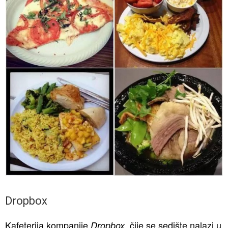
Dropbox
Kafeterija kompanije
čije se sedište nalazi u
Dropbox,