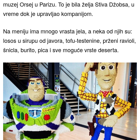
muzej Orsej u Parizu. To je bila želja Stiva Džobsa, u
vreme dok je upravljao kompanijom.
Na meniju ima mnogo vrasta jela, a neka od njih su:
losos u sirupu od javora, tofu-testenine, prženi ravioli,
šnicla, burito, pica i sve moguće vrste deserta.