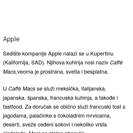
Apple
Sedište kompanije Apple nalazi se u Kupertinu
(Kalifornija, SAD). Njihova kuhinja nosi naziv
Caffè
veoma je prostrana, svetla i besplatna.
Macs,
U
se služi meksička, italijanska,
Caffè Macs
japanska, španska, francuska kuhinja, a takođe i
fastfood. Za doručak se obično služi francuski tost s
jagodama, palačinke s čokoladnim mrvicama,
deserti, sveže ceđeni sokovi i nekoliko vrsta