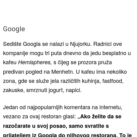
Google
Sedište Googla se nalazi u Njujorku. Radnici ove
kompanije mogu tri puta dnevno da jedu besplatno u
kafeu
s čijeg se prozora pruža
Hemispheres
,
predivan pogled na Menhetn. U kafeu ima nekoliko
zona, gde se služe jela različitih kuhinja, fastfood,
zakuske, smrznuti jogurt, napici.
Jedan od najpopularnijih komentara na internetu,
vezano za ovaj restoran glasi:
„Ako želite da se
razočarate u svoj posao, samo svratite s
prijateljem iz Googla do njihovog restorana. To je