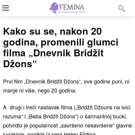
Kako su se, nakon 20
godina, promenili glumci
filma „Dnevnik Bridžit
Džons“
Prvi film „Dnevnik Bridžit Džons“, ove godine puni, ni
manje ni više, nego 20 godina.
A drugi i treći nastavak filma („Bridžit Džouns na ivici
razuma“ i „Beba Bridžit Džons“) o šarmantnoj bucki,
potvrdio je popularnost „savršeno nesavršene“ glavne
junakinje, ponikle iz pera Helen Filding.