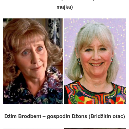
majka)
Džim Brodbent – gospodin Džons (Bridžitin otac)