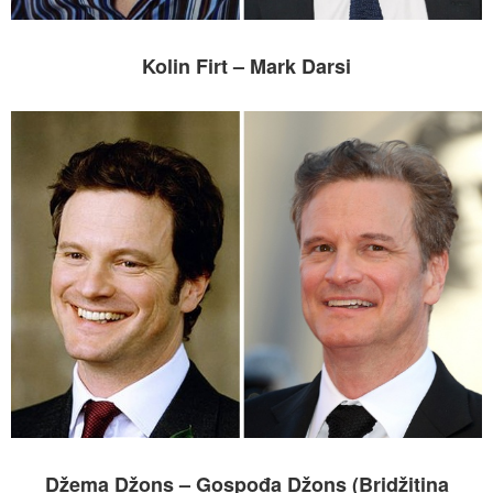
Kolin Firt – Mark Darsi
Džema Džons – Gospođa Džons (Bridžitina