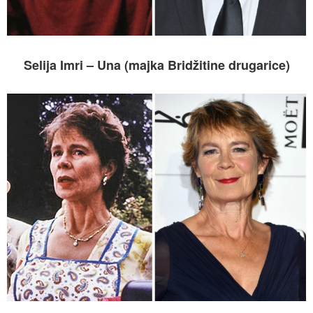
Selija Imri – Una (majka Bridžitine drugarice)