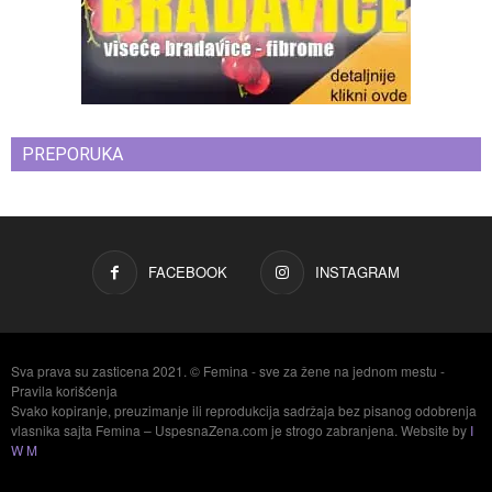
PREPORUKA
FACEBOOK
INSTAGRAM
Sva prava su zasticena 2021. © Femina - sve za žene na jednom mestu -
Pravila korišćenja
Svako kopiranje, preuzimanje ili reprodukcija sadržaja bez pisanog odobrenja
vlasnika sajta Femina – UspesnaZena.com je strogo zabranjena. Website by
I
W M