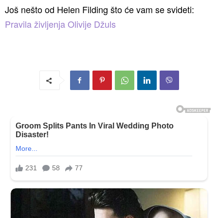
Još nešto od Helen Filding što će vam se svideti:
Pravila življenja Olivije Džuls