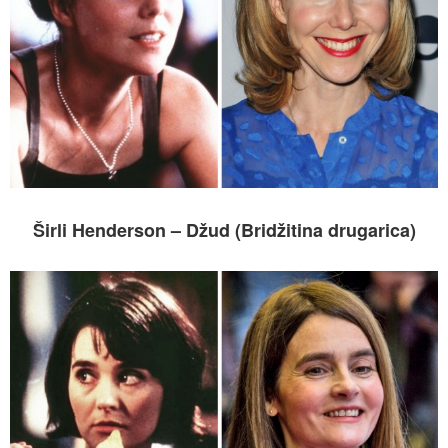
Širli Henderson – Džud (Bridžitina drugarica)